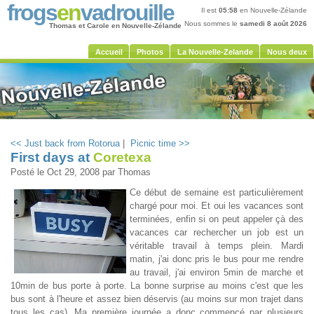
frogs
en
vadrouille
Il est
05:58
en Nouvelle-Zélande
Nous sommes le
samedi 8 août 2026
Thomas et Carole en Nouvelle-Zélande
Accueil
Photos
La Nouvelle-Zelande
Nous deux
<< Just back from Rotorua
|
Picnic time >>
First days at
Coretexa
Posté le
Oct 29, 2008
par Thomas
Ce début de semaine est particulièrement
chargé pour moi. Et oui les vacances sont
terminées, enfin si on peut appeler çà des
vacances car rechercher un job est un
véritable travail à temps plein. Mardi
matin, j'ai donc pris le bus pour me rendre
au travail, j'ai environ 5min de marche et
10min de bus porte à porte. La bonne surprise au moins c'est que les
bus sont à l'heure et assez bien déservis (au moins sur mon trajet dans
tous les cas). Ma première journée a donc commencé par plusieurs