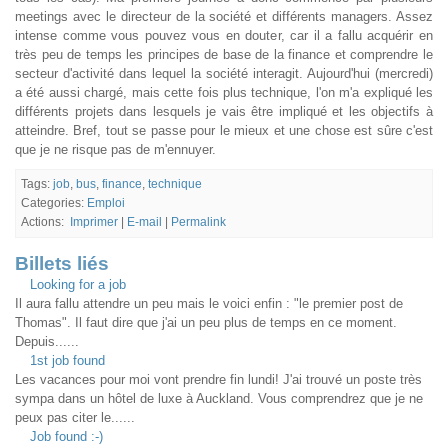
meetings avec le directeur de la société et différents managers. Assez
intense comme vous pouvez vous en douter, car il a fallu acquérir en
très peu de temps les principes de base de la finance et comprendre le
secteur d'activité dans lequel la société interagit. Aujourd'hui (mercredi)
a été aussi chargé, mais cette fois plus technique, l'on m'a expliqué les
différents projets dans lesquels je vais être impliqué et les objectifs à
atteindre. Bref, tout se passe pour le mieux et une chose est sûre c'est
que je ne risque pas de m'ennuyer.
Tags:
job
,
bus
,
finance
,
technique
Categories:
Emploi
Actions:
Imprimer
|
E-mail
|
Permalink
Billets liés
Looking for a job
Il aura fallu attendre un peu mais le voici enfin : "le premier post de
Thomas". Il faut dire que j'ai un peu plus de temps en ce moment.
Depuis......
1st job found
Les vacances pour moi vont prendre fin lundi! J'ai trouvé un poste très
sympa dans un hôtel de luxe à Auckland. Vous comprendrez que je ne
peux pas citer le......
Job found :-)