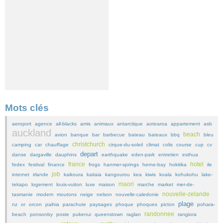
Mots clés
aeroport
agence
all-blacks
amis
animaux
antarctique
aotearoa
appartement
asb
auckland
beach
avion
banque
bar
barbecue
bateau
bateaux
bbq
bleu
christchurch
camping
car
chauffage
cirque-du-soleil
climat
colis
course
cup
cv
depart
danse
dargaville
dauphins
earthquake
eden-park
entretien
esthua
france
hotel
fedex
festival
finance
frogs
hanmer-springs
herne-bay
hokitika
ile
job
internet
irlande
kaikoura
kaitaia
kangourou
kea
kiwis
koala
kohukohu
lake-
maori
tekapo
logement
louis-vuiton
luxe
maison
marche
market
mer-de-
nouvelle-zelande
tasmanie
modem
moutons
neige
nelson
nouvelle-caledonie
plage
nz
or
orcon
paihia
parachute
paysages
phoque
phoques
picton
pohara-
randonnee
beach
ponsonby
poste
pukenui
queenstown
raglan
rangiora