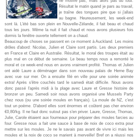
ne motive pas, mais alors pas du tout.
Résultat le matin quand je pars au travail,
je traîne des tongues pire que si j'allais
au bagne. Heureusement, les week-end
sont là. L'été bas son plein en Nouvelle-Zélande, il fait beau et chaud
tous les jours. Même la nuit il fait chaud et nous avons plusieurs fois
dormis la fenêtre ouverte tellement on a chaud.
Beaucoup de choses se passent en ce moment à Auckland. Les moins
drôles d'abord: Nicolas, Julien et Claire sont partis. Les deux premiers
en France et Claire en Australie. Résultat, le moral des troupes était au
plus mal en ce début de semaine. Le beau temps nous a remonté le
moral et ce week-end nous en avons vraiment profité. Thomas et Julien
ont aidé Laure a déménager dans son nouveau palais de Herne Bay
avec vue sur mer. On a ensuite filé en ville pour une soirée animée
extra! Après s'être couchés tard le samedi était difficile. Nous avons
donc passé l'après midi à la plage avec Laure et Gresse histoire de
bronzer un peu. Samedi soir nous avons organisé une Mussels Party
chez nous (ou une soirée moules en français). La moule de NZ, c'est
tout un poème. D'abord elles sont énormes et coûtent pas cher environ
€0,80/kg. Il ne faut donc sutout pas s'en priver. Laure, Gresse, Thomas,
Julie, Carole étiaient aux fourneaux pour préparer des moules farcies au
four. Gresse nous a fait une sauce à base de noix de coco extra pour
mettre sur les moules. Je ne le savais pas avant de vivre ici mais les
moules et la noix de coco se marient à merveille! Bref on a réussi nos