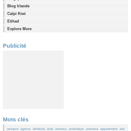
Blog Irlande
Caïpi Kiwi
Etihad
Explore More
Publicité
Mots clés
aeroport
agence
all-blacks
amis
animaux
antarctique
aotearoa
appartement
asb