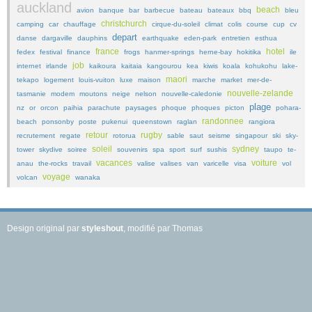
auckland
beach
avion
banque
bar
barbecue
bateau
bateaux
bbq
bleu
christchurch
camping
car
chauffage
cirque-du-soleil
climat
colis
course
cup
cv
depart
danse
dargaville
dauphins
earthquake
eden-park
entretien
esthua
france
hotel
fedex
festival
finance
frogs
hanmer-springs
herne-bay
hokitika
ile
job
internet
irlande
kaikoura
kaitaia
kangourou
kea
kiwis
koala
kohukohu
lake-
maori
tekapo
logement
louis-vuiton
luxe
maison
marche
market
mer-de-
nouvelle-zelande
tasmanie
modem
moutons
neige
nelson
nouvelle-caledonie
plage
nz
or
orcon
paihia
parachute
paysages
phoque
phoques
picton
pohara-
randonnee
beach
ponsonby
poste
pukenui
queenstown
raglan
rangiora
retour
rugby
recrutement
regate
rotorua
sable
saut
seisme
singapour
ski
sky-
soleil
sydney
tower
skydive
soiree
souvenirs
spa
sport
surf
sushis
taupo
te-
vacances
voiture
anau
the-rocks
travail
valise
valises
van
varicelle
visa
vol
voyage
volcan
wanaka
Design original par
styleshout
, modifié par Thomas