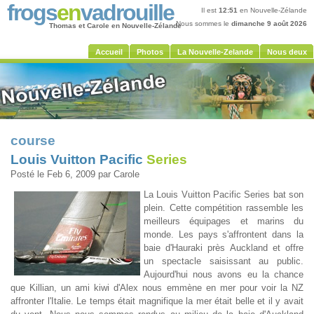
frogs
en
vadrouille
Il est
12:51
en Nouvelle-Zélande
Nous sommes le
dimanche 9 août 2026
Thomas et Carole en Nouvelle-Zélande
Accueil
Photos
La Nouvelle-Zelande
Nous deux
course
Louis Vuitton Pacific
Series
Posté le Feb 6, 2009 par Carole
La Louis Vuitton Pacific Series bat son
plein. Cette compétition rassemble les
meilleurs équipages et marins du
monde. Les pays s'affrontent dans la
baie d'Hauraki près Auckland et offre
un spectacle saisissant au public.
Aujourd'hui nous avons eu la chance
que Killian, un ami kiwi d'Alex nous emmène en mer pour voir la NZ
affronter l'Italie. Le temps était magnifique la mer était belle et il y avait