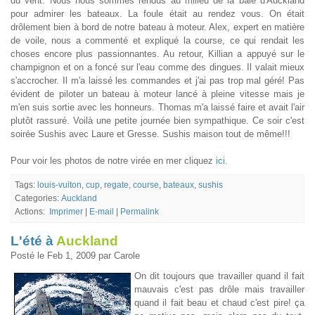
du vent. Nous nous sommes rendus au milieu de la baie d'Auckland
pour admirer les bateaux. La foule était au rendez vous. On était
drôlement bien à bord de notre bateau à moteur. Alex, expert en matière
de voile, nous a commenté et expliqué la course, ce qui rendait les
choses encore plus passionnantes. Au retour, Killian a appuyé sur le
champignon et on a foncé sur l'eau comme des dingues. Il valait mieux
s'accrocher. Il m'a laissé les commandes et j'ai pas trop mal géré! Pas
évident de piloter un bateau à moteur lancé à pleine vitesse mais je
m'en suis sortie avec les honneurs. Thomas m'a laissé faire et avait l'air
plutôt rassuré. Voilà une petite journée bien sympathique. Ce soir c'est
soirée Sushis avec Laure et Gresse. Sushis maison tout de même!!!
Pour voir les photos de notre virée en mer cliquez
ici.
Tags:
louis-vuiton
,
cup
,
regate
,
course
,
bateaux
,
sushis
Categories:
Auckland
Actions:
Imprimer
|
E-mail
|
Permalink
L'été à
Auckland
Posté le Feb 1, 2009 par Carole
On dit toujours que travailler quand il fait
mauvais c'est pas drôle mais travailler
quand il fait beau et chaud c'est pire! ça