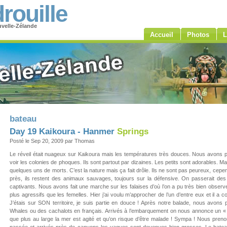
rouille
velle-Zélande
Accueil
Photos
L
bateau
Day 19 Kaikoura - Hanmer
Springs
Posté le Sep 20, 2009 par Thomas
Le réveil était nuageux sur Kaikoura mais les températures très douces. Nous avons prof
voir les colonies de phoques. Ils sont partout par dizaines. Les petits sont adorables
quelques uns de morts. C’est la nature mais ça fait drôle. Ils ne sont pas peureux, cepen
près, ils restent des animaux sauvages, toujours sur la défensive. On passerait des 
captivants. Nous avons fait une marche sur les falaises d’où l’on a pu très bien obser
plus agressifs que les femelles. Hier j’ai voulu m’approcher de l’un d’entre eux et il 
J’étais sur SON territoire, je suis partie en douce ! Après notre balade, nous avons 
Whales ou des cachalots en français. Arrivés à l’embarquement on nous annonce un « 
que plus au large la mer est agité et qu’on risque d’être malade ! Sympa ! Nous prenons