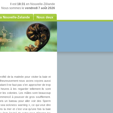
Il est
18:31
en Nouvelle-Zélande
Nous sommes le
vendredi 7 août 2026
a Nouvelle-Zelande
Nous deux
ité de la matinée pour visiter la baie et
. Malheureusement nous avons voyons aussi
dant il ne faut pas s’en approcher de trop
heures à les regarder tellement ils sont
ver les colonies. Les mâles sont beaucoup
a commencé à pousser de gros soufflement.
pris un bateau pour aller voir des Sperm
sea sickness warning », ce qui veut dire
 la mer et c’est vrai qu’une fois la baie