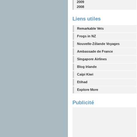
2009
2008
Liens utiles
Remarkable Vets
Frogs in NZ
Nouvelle-Zélande Voyages
Ambassade de France
Singapore Airlines
Blog Irlande
Caïpi Kiwi
Etihad
Explore More
Publicité