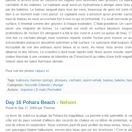
passée et arrivés près de canyons les vagues sont devenues bien grosses. Le bateau 
cachalots et les baleines. Le capitaine avait aussi un hydrophone à plonger dans l’eau 
par les baleines. Le bateau tanguait dans tous les sens, beaucoup de gens ont vomi 
bien à un moment mais c’est passé. Le capitaine nous a annoncé qu’un premier cacha
haut du bateau en nous accrochant fort à tout ce qui se présentait. Il y avait une houle 
surface. Il émettait comme des geysers à chaque expiration. C’était grandiose. Un cach
peser une vingtaine de tonnes. Le cachalot est resté en surface plusieurs longu
profondeurs de l’océan. En plongeant il a fait le dos rond et a sorti sa queue de l’eau. C
Une fois ce cachalot plongé, nous sommes repartis sonder l’océan pour trouver un a
extraordinaire puisqu’un deuxième spécimen a fait surface. Le spectacle était toujour
incroyable de voir des animaux aussi beaux et si rares. Au retour nous avons croi
albatros et des hérons. La croisière a duré toute l’après-midi. Nous avons ensuite repr
station thermale à une centaine de kilomètre de Christchurch au milieu d’une forêt magnif
relaxer dans les bains thermaux demain.
Pour voir les photos
cliquez ici
Tags:
kaikoura
,
hanmer-springs
,
phoques
,
cachalot
,
sperm-whale
,
bateau
,
baleine
,
han
Categories:
Nouvelle-Zélande
|
Voyage
Actions:
Imprimer
|
E-mail
|
Permalink
Day 16 Pohara Beach -
Nelson
Posté le Sep 17, 2009 par Thomas
Le lever de soleil sur la plage de Pohara fut magnifique. La journée a été splendide, le ci
côte est du pays sonnait d’ailleurs des records de chaleur en ce début de printemps, 
tout de même en septembre. Nous sommes parti tôt pour profiter du beau temps. Nous 
Les paysages étaient hallucinant, encore plus beau que sur les brochures ! C’est le plu