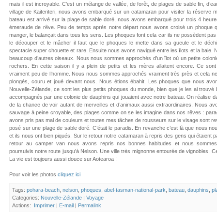
mais il est incroyable. C’est un mélange de vallée, de forêt, de plages de sable fin, d’
village de Kaiteriteri, nous avons embarqué sur un catamaran pour visiter la réserve 
bateau est arrivé sur la plage de sable doré, nous avons embarqué pour trois 4 heures
émeraude de rêve. Peu de temps après notre départ nous avons croisé un phoque qui 
manger, le balançait dans tous les sens. Les phoques font cela car ils ne possèdent pas
le découper et le mâcher il faut que le phoques le mette dans sa gueule et le déchiqu
spectacle super chouette et rare. Ensuite nous avons navigué entre les îlots et la baie
beaucoup d’autres oiseaux. Nous nous sommes approchés d’un îlot où un petite colonie 
rochers. En cette saison il y a plein de petits et les mères allaitent encore. Ce son
vraiment peu de l’homme. Nous nous sommes approchés vraiment très près et cela ne l
plongés, couru et joué devant nous. Nous étions ébahit. Les phoques que nous av
Nouvelle-Zélande, ce sont les plus petits phoques du monde, bien que je les ai trouvé
accompagnés par une colonie de dauphins qui jouaient avec notre bateau. On réalise
de la chance de voir autant de merveilles et d’animaux aussi extraordinaires. Nous a
sauvage à peine croyable, des plages comme on se les imagine dans nos rêves : paradis
avons pris pas mal de couleurs et toutes mes tâches de rousseurs sur le visage sont r
posé sur une plage de sable doré. C’était le paradis. En revanche c’est là que nous no
et ils nous ont bien piqués. Sur le retour notre catamaran à repris des gens qui étaient p
retour au camper van nous avons repris nos bonnes habitudes et nous sommes 
poursuivis notre route jusqu’à Nelson. Une ville très mignonne entourée de vignobles. C
La vie est toujours aussi douce sur Aotearoa !
Pour voir les photos
cliquez ici
Tags:
pohara-beach
,
nelson
,
phoques
,
abel-tasman-national-park
,
bateau
,
dauphins
,
pl
Categories:
Nouvelle-Zélande
|
Voyage
Actions:
Imprimer
|
E-mail
|
Permalink