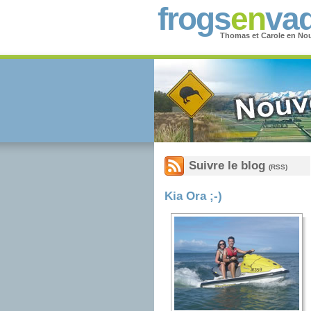
frogs
en
vad
Thomas et Carole en Nou
Suivre le blog
(RSS)
Kia Ora ;-)