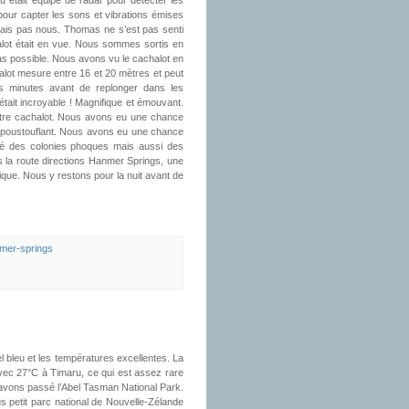
était équipé de radar pour détecter les
pour capter les sons et vibrations émises
mais pas nous. Thomas ne s’est pas senti
lot était en vue. Nous sommes sortis en
pas possible. Nous avons vu le cachalot en
alot mesure entre 16 et 20 mètres et peut
es minutes avant de replonger dans les
’était incroyable ! Magnifique et émouvant.
utre cachalot. Nous avons eu une chance
s époustouflant. Nous avons eu une chance
sé des colonies phoques mais aussi des
is la route directions Hanmer Springs, une
ique. Nous y restons pour la nuit avant de
mer-springs
el bleu et les températures excellentes. La
avec 27°C à Timaru, ce qui est assez rare
avons passé l’Abel Tasman National Park.
s petit parc national de Nouvelle-Zélande