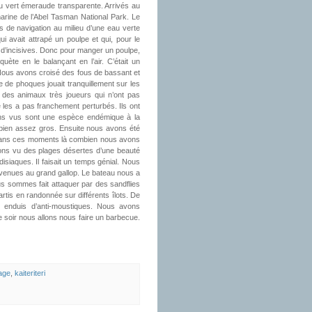
eau vert émeraude transparente. Arrivés au
marine de l’Abel Tasman National Park. Le
 de navigation au milieu d’une eau verte
avait attrapé un poulpe et qui, pour le
 d’incisives. Donc pour manger un poulpe,
ète en le balançant en l’air. C’était un
. Nous avons croisé des fous de bassant et
de phoques jouait tranquillement sur les
t des animaux très joueurs qui n’ont pas
es a pas franchement perturbés. Ils ont
ons vus sont une espèce endémique à la
 bien assez gros. Ensuite nous avons été
 dans ces moments là combien nous avons
vons vu des plages désertes d’une beauté
iaques. Il faisait un temps génial. Nous
evenues au grand gallop. Le bateau nous a
us sommes fait attaquer par des sandflies
artis en randonnée sur différents îlots. De
enduis d’anti-moustiques. Nous avons
e soir nous allons nous faire un barbecue.
age
,
kaiteriteri