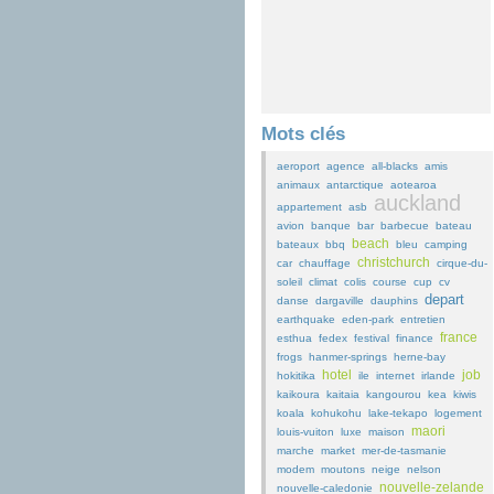
Mots clés
aeroport
agence
all-blacks
amis
animaux
antarctique
aotearoa
auckland
appartement
asb
avion
banque
bar
barbecue
bateau
beach
bateaux
bbq
bleu
camping
christchurch
car
chauffage
cirque-du-
soleil
climat
colis
course
cup
cv
depart
danse
dargaville
dauphins
earthquake
eden-park
entretien
france
esthua
fedex
festival
finance
frogs
hanmer-springs
herne-bay
hotel
job
hokitika
ile
internet
irlande
kaikoura
kaitaia
kangourou
kea
kiwis
koala
kohukohu
lake-tekapo
logement
maori
louis-vuiton
luxe
maison
marche
market
mer-de-tasmanie
modem
moutons
neige
nelson
nouvelle-zelande
nouvelle-caledonie