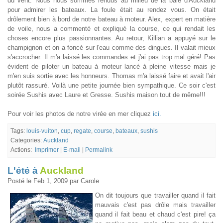
du vent. Nous nous sommes rendus au milieu de la baie d'Auckland
pour admirer les bateaux. La foule était au rendez vous. On était
drôlement bien à bord de notre bateau à moteur. Alex, expert en matière
de voile, nous a commenté et expliqué la course, ce qui rendait les
choses encore plus passionnantes. Au retour, Killian a appuyé sur le
champignon et on a foncé sur l'eau comme des dingues. Il valait mieux
s'accrocher. Il m'a laissé les commandes et j'ai pas trop mal géré! Pas
évident de piloter un bateau à moteur lancé à pleine vitesse mais je
m'en suis sortie avec les honneurs. Thomas m'a laissé faire et avait l'air
plutôt rassuré. Voilà une petite journée bien sympathique. Ce soir c'est
soirée Sushis avec Laure et Gresse. Sushis maison tout de même!!!
Pour voir les photos de notre virée en mer cliquez
ici.
Tags:
louis-vuiton
,
cup
,
regate
,
course
,
bateaux
,
sushis
Categories:
Auckland
Actions:
Imprimer
|
E-mail
|
Permalink
L'été à
Auckland
Posté le Feb 1, 2009 par Carole
On dit toujours que travailler quand il fait
mauvais c'est pas drôle mais travailler
quand il fait beau et chaud c'est pire! ça