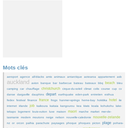
Mots clés
aeroport
agence
all-blacks
amis
animaux
antarctique
aotearoa
appartement
asb
auckland
beach
avion
banque
bar
barbecue
bateau
bateaux
bbq
bleu
christchurch
camping
car
chauffage
cirque-du-soleil
climat
colis
course
cup
cv
depart
danse
dargaville
dauphins
earthquake
eden-park
entretien
esthua
france
hotel
fedex
festival
finance
frogs
hanmer-springs
herne-bay
hokitika
ile
job
internet
irlande
kaikoura
kaitaia
kangourou
kea
kiwis
koala
kohukohu
lake-
maori
tekapo
logement
louis-vuiton
luxe
maison
marche
market
mer-de-
nouvelle-zelande
tasmanie
modem
moutons
neige
nelson
nouvelle-caledonie
plage
nz
or
orcon
paihia
parachute
paysages
phoque
phoques
picton
pohara-