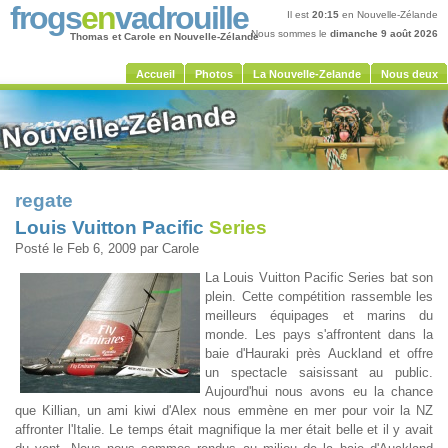
frogs
en
vadrouille
Il est
20:15
en Nouvelle-Zélande
Nous sommes le
dimanche 9 août 2026
Thomas et Carole en Nouvelle-Zélande
Accueil
Photos
La Nouvelle-Zelande
Nous deux
regate
Louis Vuitton Pacific
Series
Posté le Feb 6, 2009 par Carole
La Louis Vuitton Pacific Series bat son
plein. Cette compétition rassemble les
meilleurs équipages et marins du
monde. Les pays s'affrontent dans la
baie d'Hauraki près Auckland et offre
un spectacle saisissant au public.
Aujourd'hui nous avons eu la chance
que Killian, un ami kiwi d'Alex nous emmène en mer pour voir la NZ
affronter l'Italie. Le temps était magnifique la mer était belle et il y avait