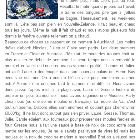
ne motive pas, mais alors pas du tout.
Résultat le matin quand je pars au travail,
je traîne des tongues pire que si j'allais
au bagne. Heureusement, les week-end
sont là. L'été bas son plein en Nouvelle-Zélande, il fait beau et chaud
tous les jours. Même la nuit il fait chaud et nous avons plusieurs fois
dormis la fenêtre ouverte tellement on a chaud.
Beaucoup de choses se passent en ce moment à Auckland. Les moins
drôles d'abord: Nicolas, Julien et Claire sont partis. Les deux premiers
en France et Claire en Australie. Résultat, le moral des troupes était au
plus mal en ce début de semaine. Le beau temps nous a remonté le
moral et ce week-end nous en avons vraiment profité. Thomas et Julien
ont aidé Laure a déménager dans son nouveau palais de Herne Bay
avec vue sur mer. On a ensuite filé en ville pour une soirée animée
extra! Après s'être couchés tard le samedi était difficile. Nous avons
donc passé l'après midi à la plage avec Laure et Gresse histoire de
bronzer un peu. Samedi soir nous avons organisé une Mussels Party
chez nous (ou une soirée moules en français). La moule de NZ, c'est
tout un poème. D'abord elles sont énormes et coûtent pas cher environ
€0,80/kg. Il ne faut donc sutout pas s'en priver. Laure, Gresse, Thomas,
Julie, Carole étiaient aux fourneaux pour préparer des moules farcies au
four. Gresse nous a fait une sauce à base de noix de coco extra pour
mettre sur les moules. Je ne le savais pas avant de vivre ici mais les
moules et la noix de coco se marient à merveille! Bref on a réussi nos