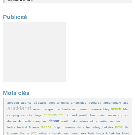
Publicité
Mots clés
aeroport
agence
all-blacks
amis
animaux
antarctique
aotearoa
appartement
asb
auckland
beach
avion
banque
bar
barbecue
bateau
bateaux
bbq
bleu
christchurch
camping
car
chauffage
cirque-du-soleil
climat
colis
course
cup
cv
depart
danse
dargaville
dauphins
earthquake
eden-park
entretien
esthua
france
hotel
fedex
festival
finance
frogs
hanmer-springs
herne-bay
hokitika
ile
job
internet
irlande
kaikoura
kaitaia
kangourou
kea
kiwis
koala
kohukohu
lake-