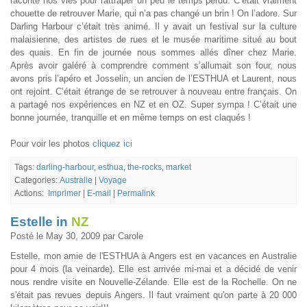
raconté nos vies pour rattraper un peu le temps perdu. C’était vraiment
chouette de retrouver Marie, qui n’a pas changé un brin ! On l’adore. Sur
Darling Harbour c’était très animé. Il y avait un festival sur la culture
malaisienne, des artistes de rues et le musée maritime situé au bout
des quais. En fin de journée nous sommes allés dîner chez Marie.
Après avoir galéré à comprendre comment s’allumait son four, nous
avons pris l’apéro et Josselin, un ancien de l’ESTHUA et Laurent, nous
ont rejoint. C’était étrange de se retrouver à nouveau entre français. On
a partagé nos expériences en NZ et en OZ. Super sympa ! C’était une
bonne journée, tranquille et en même temps on est claqués !
Pour voir les photos
cliquez ici
Tags:
darling-harbour
,
esthua
,
the-rocks
,
market
Categories:
Australie
|
Voyage
Actions:
Imprimer
|
E-mail
|
Permalink
Estelle in
NZ
Posté le May 30, 2009 par Carole
Estelle, mon amie de l'ESTHUA à Angers est en vacances en Australie
pour 4 mois (la veinarde). Elle est arrivée mi-mai et a décidé de venir
nous rendre visite en Nouvelle-Zélande. Elle est de la Rochelle. On ne
s'était pas revues depuis Angers. Il faut vraiment qu'on parte à 20 000