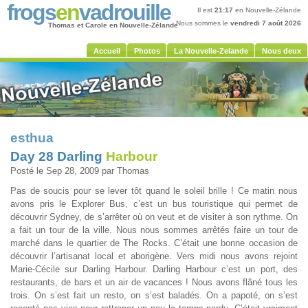
frogs
en
vadrouille
Il est
21:17
en Nouvelle-Zélande
Nous sommes le
vendredi 7 août 2026
Thomas et Carole en Nouvelle-Zélande
Accueil
Photos
La Nouvelle-Zelande
Nous deux
esthua
Day 28 Darling
Harbour
Posté le Sep 28, 2009 par Thomas
Pas de soucis pour se lever tôt quand le soleil brille ! Ce matin nous
avons pris le Explorer Bus, c’est un bus touristique qui permet de
découvrir Sydney, de s’arrêter où on veut et de visiter à son rythme. On
a fait un tour de la ville. Nous nous sommes arrêtés faire un tour de
marché dans le quartier de The Rocks. C’était une bonne occasion de
découvrir l’artisanat local et aborigène. Vers midi nous avons rejoint
Marie-Cécile sur Darling Harbour. Darling Harbour c’est un port, des
restaurants, de bars et un air de vacances ! Nous avons flâné tous les
trois. On s’est fait un resto, on s’est baladés. On a papoté, on s’est