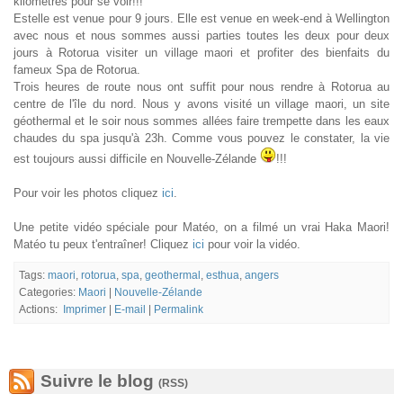
kilomètres pour se voir!!!
Estelle est venue pour 9 jours. Elle est venue en week-end à Wellington
avec nous et nous sommes aussi parties toutes les deux pour deux
jours à Rotorua visiter un village maori et profiter des bienfaits du
fameux Spa de Rotorua.
Trois heures de route nous ont suffit pour nous rendre à Rotorua au
centre de l'île du nord. Nous y avons visité un village maori, un site
géothermal et le soir nous sommes allées faire trempette dans les eaux
chaudes du spa jusqu'à 23h. Comme vous pouvez le constater, la vie
est toujours aussi difficile en Nouvelle-Zélande
!!!
Pour voir les photos cliquez
ici
.
Une petite vidéo spéciale pour Matéo, on a filmé un vrai Haka Maori!
Matéo tu peux t'entraîner! Cliquez
ici
pour voir la vidéo.
Tags:
maori
,
rotorua
,
spa
,
geothermal
,
esthua
,
angers
Categories:
Maori
|
Nouvelle-Zélande
Actions:
Imprimer
|
E-mail
|
Permalink
Suivre le blog
(RSS)