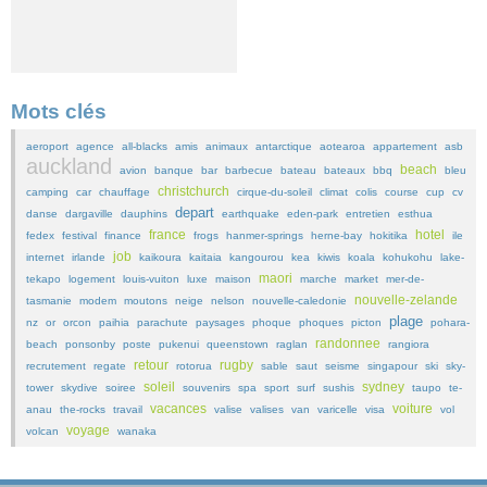
Mots clés
aeroport
agence
all-blacks
amis
animaux
antarctique
aotearoa
appartement
asb
auckland
beach
avion
banque
bar
barbecue
bateau
bateaux
bbq
bleu
christchurch
camping
car
chauffage
cirque-du-soleil
climat
colis
course
cup
cv
depart
danse
dargaville
dauphins
earthquake
eden-park
entretien
esthua
france
hotel
fedex
festival
finance
frogs
hanmer-springs
herne-bay
hokitika
ile
job
internet
irlande
kaikoura
kaitaia
kangourou
kea
kiwis
koala
kohukohu
lake-
maori
tekapo
logement
louis-vuiton
luxe
maison
marche
market
mer-de-
nouvelle-zelande
tasmanie
modem
moutons
neige
nelson
nouvelle-caledonie
plage
nz
or
orcon
paihia
parachute
paysages
phoque
phoques
picton
pohara-
randonnee
beach
ponsonby
poste
pukenui
queenstown
raglan
rangiora
retour
rugby
recrutement
regate
rotorua
sable
saut
seisme
singapour
ski
sky-
soleil
sydney
tower
skydive
soiree
souvenirs
spa
sport
surf
sushis
taupo
te-
vacances
voiture
anau
the-rocks
travail
valise
valises
van
varicelle
visa
vol
voyage
volcan
wanaka