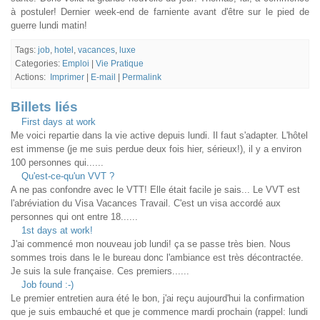
à postuler! Dernier week-end de farniente avant d'être sur le pied de
guerre lundi matin!
Tags:
job
,
hotel
,
vacances
,
luxe
Categories:
Emploi
|
Vie Pratique
Actions:
Imprimer
|
E-mail
|
Permalink
Billets liés
First days at work
Me voici repartie dans la vie active depuis lundi. Il faut s'adapter. L'hôtel
est immense (je me suis perdue deux fois hier, sérieux!), il y a environ
100 personnes qui......
Qu'est-ce-qu'un VVT ?
A ne pas confondre avec le VTT! Elle était facile je sais... Le VVT est
l'abréviation du Visa Vacances Travail. C'est un visa accordé aux
personnes qui ont entre 18......
1st days at work!
J'ai commencé mon nouveau job lundi! ça se passe très bien. Nous
sommes trois dans le le bureau donc l'ambiance est très décontractée.
Je suis la sule française. Ces premiers......
Job found :-)
Le premier entretien aura été le bon, j'ai reçu aujourd'hui la confirmation
que je suis embauché et que je commence mardi prochain (rappel: lundi