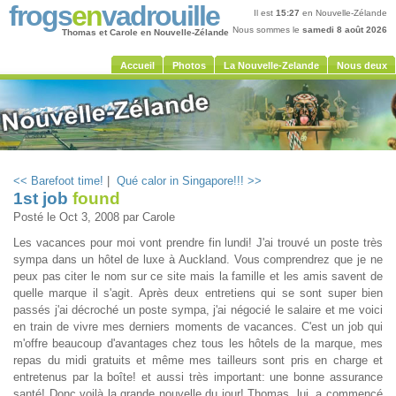
frogs
en
vadrouille
Il est
15:27
en Nouvelle-Zélande
Nous sommes le
samedi 8 août 2026
Thomas et Carole en Nouvelle-Zélande
Accueil
Photos
La Nouvelle-Zelande
Nous deux
<< Barefoot time!
|
Qué calor in Singapore!!! >>
1st job
found
Posté le
Oct 3, 2008
par Carole
Les vacances pour moi vont prendre fin lundi! J'ai trouvé un poste très
sympa dans un hôtel de luxe à Auckland. Vous comprendrez que je ne
peux pas citer le nom sur ce site mais la famille et les amis savent de
quelle marque il s'agit. Après deux entretiens qui se sont super bien
passés j'ai décroché un poste sympa, j'ai négocié le salaire et me voici
en train de vivre mes derniers moments de vacances. C'est un job qui
m'offre beaucoup d'avantages chez tous les hôtels de la marque, mes
repas du midi gratuits et même mes tailleurs sont pris en charge et
entretenus par la boîte! et aussi très important: une bonne assurance
santé! Donc voilà la grande nouvelle du jour! Thomas, lui, a commencé