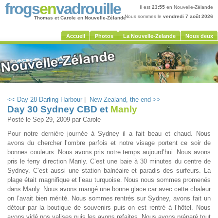
frogs
en
vadrouille
Il est
23:55
en Nouvelle-Zélande
Nous sommes le
vendredi 7 août 2026
Thomas et Carole en Nouvelle-Zélande
Accueil
Photos
La Nouvelle-Zelande
Nous deux
<< Day 28 Darling Harbour
|
New Zealand, the end >>
Day 30 Sydney CBD et
Manly
Posté le
Sep 29, 2009
par Carole
Pour notre dernière journée à Sydney il a fait beau et chaud. Nous
avons du chercher l’ombre parfois et notre visage portent ce soir de
bonnes couleurs. Nous avons pris notre temps aujourd’hui. Nous avons
pris le ferry direction Manly. C’est une baie à 30 minutes du centre de
Sydney. C’est aussi une station balnéaire et paradis des surfeurs. La
plage était magnifique et l’eau turquoise. Nous nous sommes promenés
dans Manly. Nous avons mangé une bonne glace car avec cette chaleur
on l’avait bien mérité. Nous sommes rentrés sur Sydney, avons fait un
détour par la boutique de souvenirs puis on est rentré à l’hôtel. Nous
avons vidé nos valises puis les avons refaites. Nous avons préparé tout