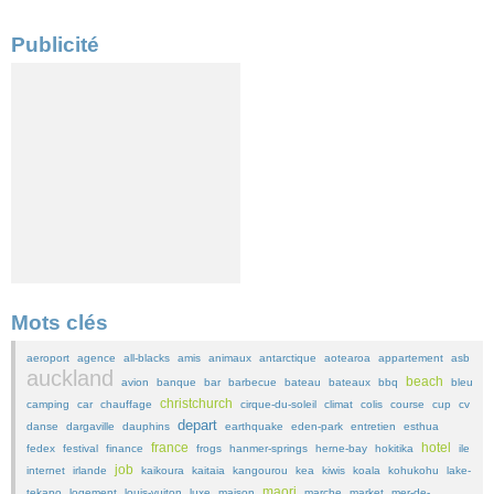
Publicité
Mots clés
aeroport
agence
all-blacks
amis
animaux
antarctique
aotearoa
appartement
asb
auckland
beach
avion
banque
bar
barbecue
bateau
bateaux
bbq
bleu
christchurch
camping
car
chauffage
cirque-du-soleil
climat
colis
course
cup
cv
depart
danse
dargaville
dauphins
earthquake
eden-park
entretien
esthua
france
hotel
fedex
festival
finance
frogs
hanmer-springs
herne-bay
hokitika
ile
job
internet
irlande
kaikoura
kaitaia
kangourou
kea
kiwis
koala
kohukohu
lake-
maori
tekapo
logement
louis-vuiton
luxe
maison
marche
market
mer-de-