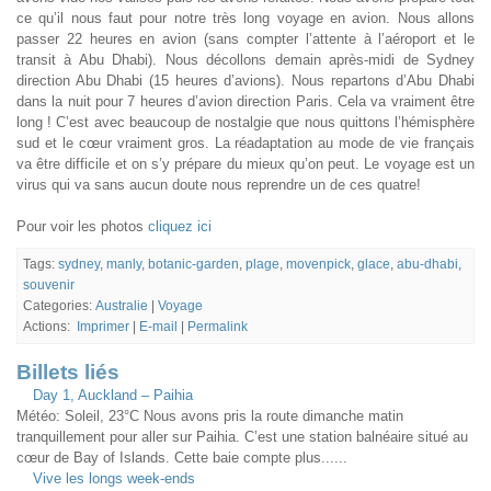
ce qu’il nous faut pour notre très long voyage en avion. Nous allons
passer 22 heures en avion (sans compter l’attente à l’aéroport et le
transit à Abu Dhabi). Nous décollons demain après-midi de Sydney
direction Abu Dhabi (15 heures d’avions). Nous repartons d’Abu Dhabi
dans la nuit pour 7 heures d’avion direction Paris. Cela va vraiment être
long ! C’est avec beaucoup de nostalgie que nous quittons l’hémisphère
sud et le cœur vraiment gros. La réadaptation au mode de vie français
va être difficile et on s’y prépare du mieux qu’on peut. Le voyage est un
virus qui va sans aucun doute nous reprendre un de ces quatre!
Pour voir les photos
cliquez ici
Tags:
sydney
,
manly
,
botanic-garden
,
plage
,
movenpick
,
glace
,
abu-dhabi
,
souvenir
Categories:
Australie
|
Voyage
Actions:
Imprimer
|
E-mail
|
Permalink
Billets liés
Day 1, Auckland – Paihia
Météo: Soleil, 23°C Nous avons pris la route dimanche matin
tranquillement pour aller sur Paihia. C’est une station balnéaire situé au
cœur de Bay of Islands. Cette baie compte plus......
Vive les longs week-ends