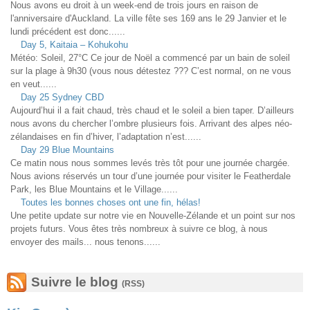
Nous avons eu droit à un week-end de trois jours en raison de
l'anniversaire d'Auckland. La ville fête ses 169 ans le 29 Janvier et le
lundi précédent est donc......
Day 5, Kaitaia – Kohukohu
Météo: Soleil, 27°C Ce jour de Noël a commencé par un bain de soleil
sur la plage à 9h30 (vous nous détestez ??? C’est normal, on ne vous
en veut......
Day 25 Sydney CBD
Aujourd’hui il a fait chaud, très chaud et le soleil a bien taper. D’ailleurs
nous avons du chercher l’ombre plusieurs fois. Arrivant des alpes néo-
zélandaises en fin d’hiver, l’adaptation n’est......
Day 29 Blue Mountains
Ce matin nous nous sommes levés très tôt pour une journée chargée.
Nous avions réservés un tour d’une journée pour visiter le Featherdale
Park, les Blue Mountains et le Village......
Toutes les bonnes choses ont une fin, hélas!
Une petite update sur notre vie en Nouvelle-Zélande et un point sur nos
projets futurs. Vous êtes très nombreux à suivre ce blog, à nous
envoyer des mails... nous tenons......
Suivre le blog
(RSS)