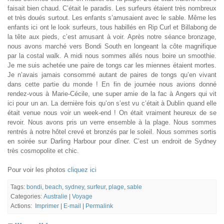
faisait bien chaud. C’était le paradis. Les surfeurs étaient très nombreux
et très doués surtout. Les enfants s’amusaient avec le sable. Même les
enfants ici ont le look surfeurs, tous habillés en Rip Curl et Billabong de
la tête aux pieds, c’est amusant à voir. Après notre séance bronzage,
nous avons marché vers Bondi South en longeant la côte magnifique
par la costal walk. A midi nous sommes allés nous boire un smoothie.
Je me suis achetée une paire de tongs car les miennes étaient mortes.
Je n’avais jamais consommé autant de paires de tongs qu’en vivant
dans cette partie du monde ! En fin de journée nous avions donné
rendez-vous à Marie-Cécile, une super amie de la fac à Angers qui vit
ici pour un an. La dernière fois qu’on s’est vu c’était à Dublin quand elle
était venue nous voir un week-end ! On était vraiment heureux de se
revoir. Nous avons pris un verre ensemble à la plage. Nous sommes
rentrés à notre hôtel crevé et bronzés par le soleil. Nous sommes sortis
en soirée sur Darling Harbour pour dîner. C’est un endroit de Sydney
très cosmopolite et chic.
Pour voir les photos
cliquez ici
Tags:
bondi
,
beach
,
sydney
,
surfeur
,
plage
,
sable
Categories:
Australie
|
Voyage
Actions:
Imprimer
|
E-mail
|
Permalink