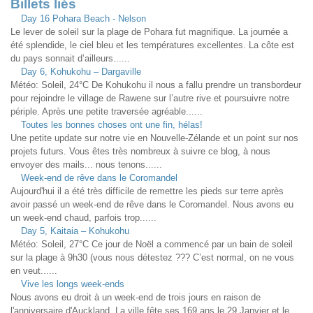
Billets liés
Day 16 Pohara Beach - Nelson
Le lever de soleil sur la plage de Pohara fut magnifique. La journée a
été splendide, le ciel bleu et les températures excellentes. La côte est
du pays sonnait d’ailleurs......
Day 6, Kohukohu – Dargaville
Météo: Soleil, 24°C De Kohukohu il nous a fallu prendre un transbordeur
pour rejoindre le village de Rawene sur l’autre rive et poursuivre notre
périple. Après une petite traversée agréable......
Toutes les bonnes choses ont une fin, hélas!
Une petite update sur notre vie en Nouvelle-Zélande et un point sur nos
projets futurs. Vous êtes très nombreux à suivre ce blog, à nous
envoyer des mails... nous tenons......
Week-end de rêve dans le Coromandel
Aujourd'hui il a été très difficile de remettre les pieds sur terre après
avoir passé un week-end de rêve dans le Coromandel. Nous avons eu
un week-end chaud, parfois trop......
Day 5, Kaitaia – Kohukohu
Météo: Soleil, 27°C Ce jour de Noël a commencé par un bain de soleil
sur la plage à 9h30 (vous nous détestez ??? C’est normal, on ne vous
en veut......
Vive les longs week-ends
Nous avons eu droit à un week-end de trois jours en raison de
l'anniversaire d'Auckland. La ville fête ses 169 ans le 29 Janvier et le