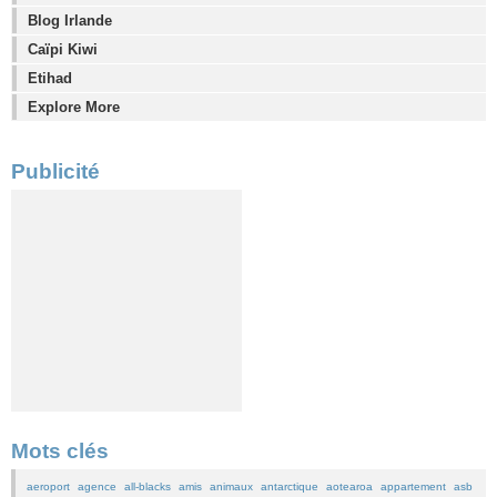
Blog Irlande
Caïpi Kiwi
Etihad
Explore More
Publicité
Mots clés
aeroport
agence
all-blacks
amis
animaux
antarctique
aotearoa
appartement
asb