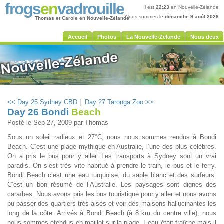
frogs
en
vadrouille
Il est
22:23
en Nouvelle-Zélande
Nous sommes le
dimanche 9 août 2026
Thomas et Carole en Nouvelle-Zélande
Accueil
Photos
La Nouvelle-Zelande
Nous deux
<< Day 25 Sydney CBD
|
Day 27 Taronga Zoo >>
Day 26 Bondi
Beach
Posté le
Sep 27, 2009
par Thomas
Sous un soleil radieux et 27°C, nous nous sommes rendus à Bondi
Beach. C’est une plage mythique en Australie, l’une des plus célèbres.
On a pris le bus pour y aller. Les transports à Sydney sont un vrai
paradis. On s’est très vite habitué à prendre le train, le bus et le ferry.
Bondi Beach c’est une eau turquoise, du sable blanc et des surfeurs.
C’est un bon résumé de l’Australie. Les paysages sont dignes des
caraïbes. Nous avons pris les bus touristique pour y aller et nous avons
pu passer des quartiers très aisés et voir des maisons hallucinantes les
long de la côte. Arrivés à Bondi Beach (à 8 km du centre ville), nous
nous sommes étendus en maillot sur la plage. L’eau était fraîche mais il