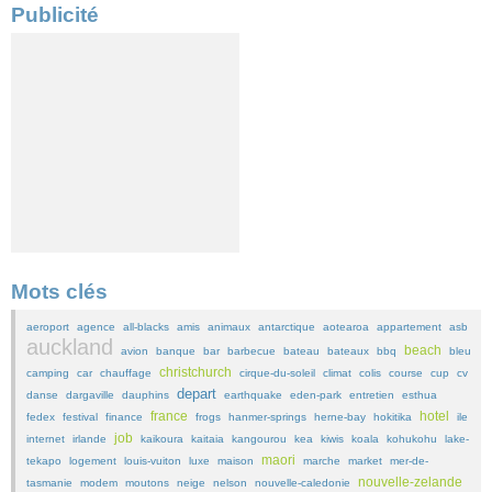
Publicité
Mots clés
aeroport
agence
all-blacks
amis
animaux
antarctique
aotearoa
appartement
asb
auckland
beach
avion
banque
bar
barbecue
bateau
bateaux
bbq
bleu
christchurch
camping
car
chauffage
cirque-du-soleil
climat
colis
course
cup
cv
depart
danse
dargaville
dauphins
earthquake
eden-park
entretien
esthua
france
hotel
fedex
festival
finance
frogs
hanmer-springs
herne-bay
hokitika
ile
job
internet
irlande
kaikoura
kaitaia
kangourou
kea
kiwis
koala
kohukohu
lake-
maori
tekapo
logement
louis-vuiton
luxe
maison
marche
market
mer-de-
nouvelle-zelande
tasmanie
modem
moutons
neige
nelson
nouvelle-caledonie