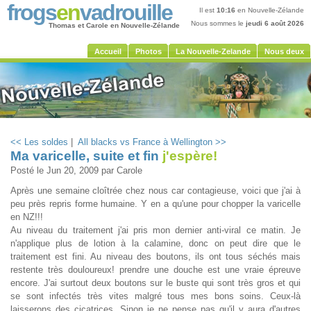
frogs
en
vadrouille
Il est
10:16
en Nouvelle-Zélande
Nous sommes le
jeudi 6 août 2026
Thomas et Carole en Nouvelle-Zélande
Accueil
Photos
La Nouvelle-Zelande
Nous deux
<< Les soldes
|
All blacks vs France à Wellington >>
Ma varicelle, suite et fin
j'espère!
Posté le
Jun 20, 2009
par Carole
Après une semaine cloîtrée chez nous car contagieuse, voici que j'ai à
peu près repris forme humaine. Y en a qu'une pour chopper la varicelle
en NZ!!!
Au niveau du traitement j'ai pris mon dernier anti-viral ce matin. Je
n'applique plus de lotion à la calamine, donc on peut dire que le
traitement est fini. Au niveau des boutons, ils ont tous séchés mais
restente très douloureux! prendre une douche est une vraie épreuve
encore. J'ai surtout deux boutons sur le buste qui sont très gros et qui
se sont infectés très vites malgré tous mes bons soins. Ceux-là
laisserons des cicatrices. Sinon je ne pense pas qu'il y aura d'autres