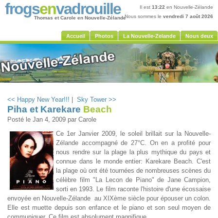
frogs
en
vadrouille
Il est
13:22
en Nouvelle-Zélande
Nous sommes le
vendredi 7 août 2026
Thomas et Carole en Nouvelle-Zélande
Accueil
Photos
La Nouvelle-Zelande
Nous deux
<< Happy New Year!!!
|
Sky Tower >>
Piha et Karekare
Beach
Posté le
Jan 4, 2009
par Carole
Ce 1er Janvier 2009, le soleil brillait sur la Nouvelle-
Zélande accompagné de 27°C. On en a profité pour
nous rendre sur la plage la plus mythique du pays et
connue dans le monde entier: Karekare Beach. C'est
la plage où ont été tournées de nombreuses scènes du
célèbre film "La Lecon de Piano" de Jane Campion,
sorti en 1993. Le film raconte l'histoire d'une écossaise
envoyée en Nouvelle-Zélande au XIXème siècle pour épouser un colon.
Elle est muette depuis son enfance et le piano et son seul moyen de
communiquer. Ce film est absolument magnifique.