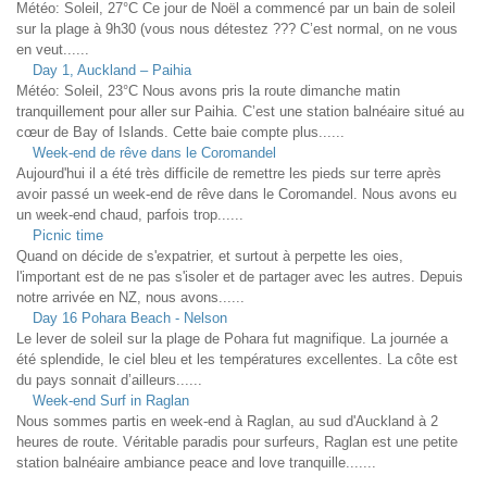
Météo: Soleil, 27°C Ce jour de Noël a commencé par un bain de soleil
sur la plage à 9h30 (vous nous détestez ??? C’est normal, on ne vous
en veut......
Day 1, Auckland – Paihia
Météo: Soleil, 23°C Nous avons pris la route dimanche matin
tranquillement pour aller sur Paihia. C’est une station balnéaire situé au
cœur de Bay of Islands. Cette baie compte plus......
Week-end de rêve dans le Coromandel
Aujourd'hui il a été très difficile de remettre les pieds sur terre après
avoir passé un week-end de rêve dans le Coromandel. Nous avons eu
un week-end chaud, parfois trop......
Picnic time
Quand on décide de s'expatrier, et surtout à perpette les oies,
l'important est de ne pas s'isoler et de partager avec les autres. Depuis
notre arrivée en NZ, nous avons......
Day 16 Pohara Beach - Nelson
Le lever de soleil sur la plage de Pohara fut magnifique. La journée a
été splendide, le ciel bleu et les températures excellentes. La côte est
du pays sonnait d’ailleurs......
Week-end Surf in Raglan
Nous sommes partis en week-end à Raglan, au sud d'Auckland à 2
heures de route. Véritable paradis pour surfeurs, Raglan est une petite
station balnéaire ambiance peace and love tranquille.......