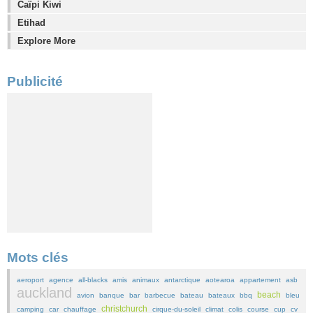
Caïpi Kiwi
Etihad
Explore More
Publicité
Mots clés
aeroport
agence
all-blacks
amis
animaux
antarctique
aotearoa
appartement
asb
auckland
beach
avion
banque
bar
barbecue
bateau
bateaux
bbq
bleu
christchurch
camping
car
chauffage
cirque-du-soleil
climat
colis
course
cup
cv