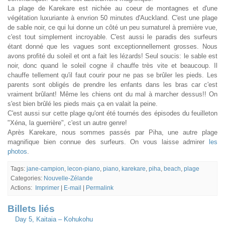
La plage de Karekare est nichée au coeur de montagnes et d'une
végétation luxuriante à envrion 50 minutes d'Auckland. C'est une plage
de sable noir, ce qui lui donne un côté un peu surnaturel à première vue,
c'est tout simplement incroyable. C'est aussi le paradis des surfeurs
étant donné que les vagues sont exceptionnellement grosses. Nous
avons profité du soleil et ont a fait les lézards! Seul soucis: le sable est
noir, donc quand le soleil cogne il chauffe très vite et beaucoup. Il
chauffe tellement qu'il faut courir pour ne pas se brûler les pieds. Les
parents sont obligés de prendre les enfants dans les bras car c'est
vraiment brûlant! Même les chiens ont du mal à marcher dessus!! On
s'est bien brûlé les pieds mais ça en valait la peine.
C'est aussi sur cette plage qu'ont été tournés des épisodes du feuilleton
"Xéna, la guerrière", c'est un autre genre!
Après Karekare, nous sommes passés par Piha, une autre plage
magnifique bien connue des surfeurs. On vous laisse admirer
les
photos
.
Tags:
jane-campion
,
lecon-piano
,
piano
,
karekare
,
piha
,
beach
,
plage
Categories:
Nouvelle-Zélande
Actions:
Imprimer
|
E-mail
|
Permalink
Billets liés
Day 5, Kaitaia – Kohukohu