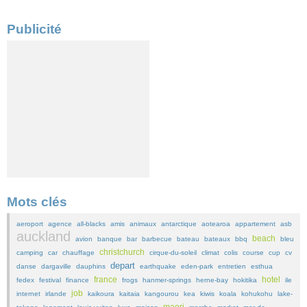
Publicité
Mots clés
aeroport
agence
all-blacks
amis
animaux
antarctique
aotearoa
appartement
asb
auckland
beach
avion
banque
bar
barbecue
bateau
bateaux
bbq
bleu
christchurch
camping
car
chauffage
cirque-du-soleil
climat
colis
course
cup
cv
depart
danse
dargaville
dauphins
earthquake
eden-park
entretien
esthua
france
hotel
fedex
festival
finance
frogs
hanmer-springs
herne-bay
hokitika
ile
job
internet
irlande
kaikoura
kaitaia
kangourou
kea
kiwis
koala
kohukohu
lake-