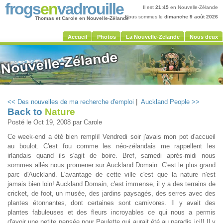
frogs
en
vadrouille
Il est
21:45
en Nouvelle-Zélande
Nous sommes le
dimanche 9 août 2026
Thomas et Carole en Nouvelle-Zélande
Accueil
Photos
La Nouvelle-Zelande
Nous deux
<< Des nouvelles de ma recherche d'emploi
|
Auckland People >>
Back to
Nature
Posté le
Oct 19, 2008
par Carole
Ce week-end a été bien rempli! Vendredi soir j'avais mon pot d'accueil
au boulot. C'est fou comme les néo-zélandais me rappellent les
irlandais quand ils s'agit de boire. Bref, samedi après-midi nous
sommes allés nous promener sur Auckland Domain. C'est le plus grand
parc d'Auckland. L'avantage de cette ville c'est que la nature n'est
jamais bien loin! Auckland Domain, c'est immense, il y a des terrains de
cricket, de foot, un musée, des jardins paysagés, des serres avec des
plantes étonnantes, dont certaines sont carnivores. Il y avait des
plantes fabuleuses et des fleurs incroyables ce qui nous a permis
d'avoir une petite pensée pour Paulette qui aurait été au paradis ici!! Il y