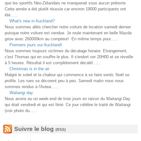
que les sportifs Néo-Zélandais ne manquerait sous aucun prétexte.
Cette année a été plutôt réussie car environ 19000 participants ont
été......
What's new in Auckland?
Nous sommes allés chercher notre voiture de location samedi dernier
puisque notre voiture est vendue. Je roule maintenant en belle Mazda
grise avec 260000km au compteur! En même temps pour......
Premiers jours sur Auckland!
Nous sommes toujours victimes du décalage horaire. Etrangement,
c'est Thomas qui en souffre le plus. Il s'endort ver 20H00 et se réveille
à 5 heures. Résultat il est complétement décalé!......
Christmas is in the air
Malgré le soleil et la chaleur qui commence à se faire sentir, Noël se
profile. Les rues se décorent peu à peu. Samedi matin nous nous
sommes rendus à l'Aotea......
Waitangi day
Nous avons eu un week-end de trois jours en raison du Waitangi Day
qui était vendredi et qui est férié. Ce jour célèbre le traité de Waitangi
(voir photo du......
Suivre le blog
(RSS)