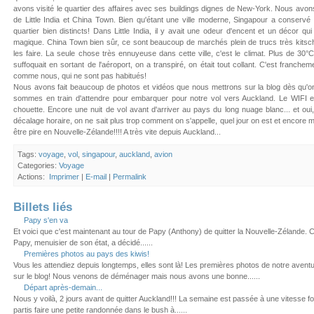
avons visité le quartier des affaires avec ses buildings dignes de New-York. Nous avons
de Little India et China Town. Bien qu'étant une ville moderne, Singapour a conser
quartier bien distincts! Dans Little India, il y avait une odeur d'encent et un décor qu
magique. China Town bien sûr, ce sont beaucoup de marchés plein de trucs très kitsc
les faire. La seule chose très ennuyeuse dans cette ville, c'est le climat. Plus de 30°
suffoquait en sortant de l'aéroport, on a transpiré, on était tout collant. C'est franch
comme nous, qui ne sont pas habitués!
Nous avons fait beaucoup de photos et vidéos que nous mettrons sur la blog dès qu'o
sommes en train d'attendre pour embarquer pour notre vol vers Auckland. Le WIFI est
chouette. Encore une nuit de vol avant d'arriver au pays du long nuage blanc... et oui
décalage horaire, on ne sait plus trop comment on s'appelle, quel jour on est et encore m
être pire en Nouvelle-Zélande!!!! A très vite depuis Auckland...
Tags:
voyage
,
vol
,
singapour
,
auckland
,
avion
Categories:
Voyage
Actions:
Imprimer
|
E-mail
|
Permalink
Billets liés
Papy s'en va
Et voici que c'est maintenant au tour de Papy (Anthony) de quitter la Nouvelle-Zélande. Cet
Papy, menuisier de son état, a décidé......
Premières photos au pays des kiwis!
Vous les attendiez depuis longtemps, elles sont là! Les premières photos de notre aven
sur le blog! Nous venons de déménager mais nous avons une bonne......
Départ après-demain...
Nous y voilà, 2 jours avant de quitter Auckland!!! La semaine est passée à une vitesse 
partis faire une petite randonnée dans le bush à......