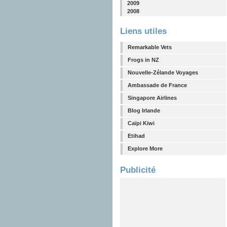
2009
2008
Liens utiles
Remarkable Vets
Frogs in NZ
Nouvelle-Zélande Voyages
Ambassade de France
Singapore Airlines
Blog Irlande
Caïpi Kiwi
Etihad
Explore More
Publicité