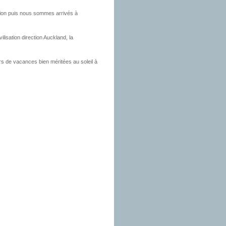
tion puis nous sommes arrivés à
ilisation direction Auckland, la
rs de vacances bien méritées au soleil à