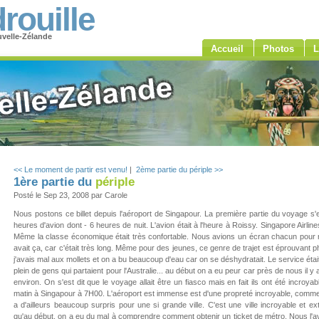
rouille
velle-Zélande
Accueil
Photos
L
<< Le moment de partir est venu!
|
2ème partie du périple >>
1ère partie du
périple
Posté le
Sep 23, 2008
par Carole
Nous postons ce billet depuis l'aéroport de Singapour. La première partie du voyage s'
heures d'avion dont - 6 heures de nuit. L'avion était à l'heure à Roissy. Singapore Airli
Même la classe économique était très confortable. Nous avions un écran chacun pour re
avait ça, car c'était très long. Même pour des jeunes, ce genre de trajet est éprouvant
j'avais mal aux mollets et on a bu beaucoup d'eau car on se déshydratait. Le service étai
plein de gens qui partaient pour l'Australie... au début on a eu peur car près de nous il
environ. On s'est dit que le voyage allait être un fiasco mais en fait ils ont été incr
matin à Singapour à 7H00. L'aéroport est immense est d'une propreté incroyable, comme l
a d'ailleurs beaucoup surpris pour une si grande ville. C'est une ville incroyable et
qu'au début, on a eu du mal à comprendre comment obtenir un ticket de métro. Nous l'avo