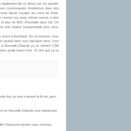
 également fait un détour par les quartier
vé ses communautés fondatrices dans des
i nous faisait voyager au coeur de l'Inde,
h comme nos amis chinois savent si bien
C et plus de 80% d'humidité dans l'air. On
ement une chaleur insupportable pour ceux,
n arrive à Auckland. En ce moment, nous
 gratuit dans tout l'aéroport donc c'est
, la Nouvelle-Zélande ça se mérite!! Côté
oins quelle heure il est. Et dire que ça va
te fois ça sent vraiment la fin les gars!
ture en Nouvelle-Zélande sont maintenant
folle!! Dimanche dernier nous sommes