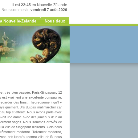
Il est
22:45
en Nouvelle-Zélande
Nous sommes le
vendredi 7 août 2026
a Nouvelle-Zelande
Nous deux
est très bien passée. Paris-Singapour: 12
nes est vraiment une excellente compagnie.
garder des films... heureusement qu'il y
 physiquement. J'ai dû pas mal marcher car
t au top et attentif. Nous avons parlé avec
 y avait une dame avec des jumeaux d'un an
oyablerment sages. Nous sommes arrivés ce
a ville de Singapour d'ailleurs. Cela nous
 extrêmement moderne. Tellement moderne,
ns pris jusqu'au centre ville. de là, nous