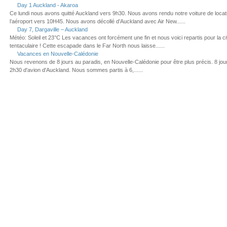
Day 1 Auckland - Akaroa
Ce lundi nous avons quitté Auckland vers 9h30. Nous avons rendu notre voiture de loca
l’aéroport vers 10H45. Nous avons décollé d’Auckland avec Air New......
Day 7, Dargaville – Auckland
Météo: Soleil et 23°C Les vacances ont forcément une fin et nous voici repartis pour la civ
tentaculaire ! Cette escapade dans le Far North nous laisse......
Vacances en Nouvelle-Calédonie
Nous revenons de 8 jours au paradis, en Nouvelle-Calédonie pour être plus précis. 8 jou
2h30 d'avion d'Auckland. Nous sommes partis à 6,......