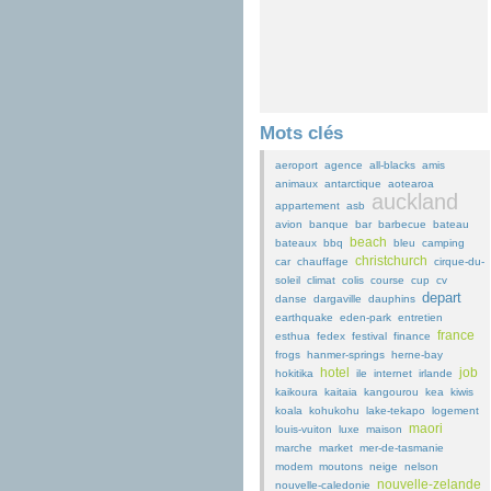
Mots clés
aeroport
agence
all-blacks
amis
animaux
antarctique
aotearoa
auckland
appartement
asb
avion
banque
bar
barbecue
bateau
beach
bateaux
bbq
bleu
camping
christchurch
car
chauffage
cirque-du-
soleil
climat
colis
course
cup
cv
depart
danse
dargaville
dauphins
earthquake
eden-park
entretien
france
esthua
fedex
festival
finance
frogs
hanmer-springs
herne-bay
hotel
job
hokitika
ile
internet
irlande
kaikoura
kaitaia
kangourou
kea
kiwis
koala
kohukohu
lake-tekapo
logement
maori
louis-vuiton
luxe
maison
marche
market
mer-de-tasmanie
modem
moutons
neige
nelson
nouvelle-zelande
nouvelle-caledonie