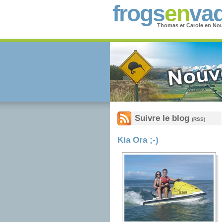
frogs
en
vad
Thomas et Carole en Nou
Suivre le blog
(RSS)
Kia Ora ;-)