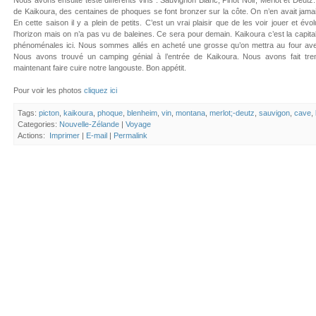
Nous avons ensuite testé différents vins : Sauvignon Blanc, Pinot Noir, Merlot et Deutz
de Kaikoura, des centaines de phoques se font bronzer sur la côte. On n’en avait jamais
En cette saison il y a plein de petits. C’est un vrai plaisir que de les voir jouer et 
l’horizon mais on n’a pas vu de baleines. Ce sera pour demain. Kaikoura c’est la capital
phénoménales ici. Nous sommes allés en acheté une grosse qu’on mettra au four avec 
Nous avons trouvé un camping génial à l’entrée de Kaikoura. Nous avons fait tre
maintenant faire cuire notre langouste. Bon appétit.
Pour voir les photos
cliquez ici
Tags:
picton
,
kaikoura
,
phoque
,
blenheim
,
vin
,
montana
,
merlot;-deutz
,
sauvigon
,
cave
,
Categories:
Nouvelle-Zélande
|
Voyage
Actions:
Imprimer
|
E-mail
|
Permalink