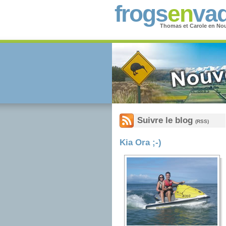
frogs
en
vad
Thomas et Carole en Nou
Suivre le blog
(RSS)
Kia Ora ;-)