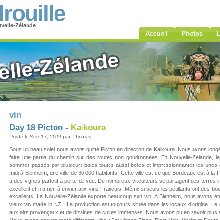
rouille
velle-Zélande
Accueil
Photos
L
vin
Day 18 Picton -
Kaikoura
Posté le Sep 17, 2009 par Thomas
Sous un beau soleil nous avons quitté Picton en direction de Kaikoura. Nous avons longé l
faire une partie du chemin sur des routes non goudronnées. En Nouvelle-Zélande, l
sommes passés par plusieurs baies toutes aussi belles et impressionnantes les unes
midi à Blenheim, une ville de 30 000 habitants. Cette ville est ce que Bordeaux est à la Fr
a des vignes partout à perte de vue. De nombreux viticulteurs se partagent des terres
excellent et n’a rien à envier aux vins Français. Même si seuls les pétillants ont des bou
excellents. La Nouvelle-Zélande exporte beaucoup son vin. A Blenheim, nous avons été 
vieux vin made in NZ ! La production est toujours située dans les locaux d’origine. Le 
aux airs provençaux et de dizaines de cuves immenses. Nous avons pu en savoir plus su