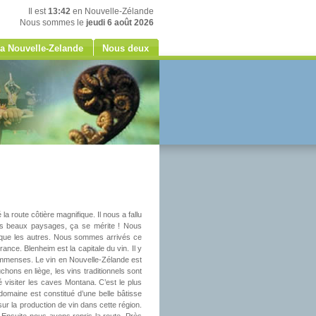
Il est
13:42
en Nouvelle-Zélande
Nous sommes le
jeudi 6 août 2026
a Nouvelle-Zelande
Nous deux
a route côtière magnifique. Il nous a fallu
es beaux paysages, ça se mérite ! Nous
 que les autres. Nous sommes arrivés ce
ance. Blenheim est la capitale du vin. Il y
 immenses. Le vin en Nouvelle-Zélande est
chons en liège, les vins traditionnels sont
visiter les caves Montana. C’est le plus
domaine est constitué d’une belle bâtisse
r la production de vin dans cette région.