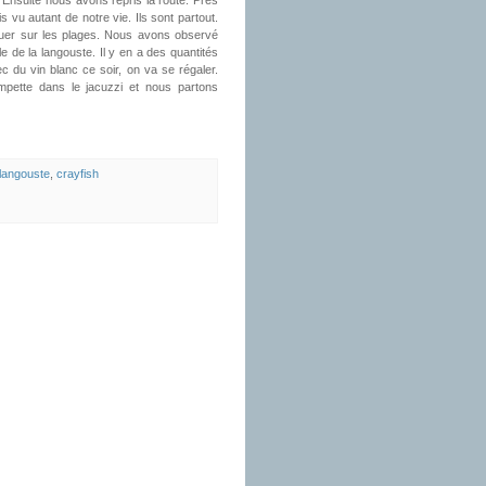
. Ensuite nous avons repris la route. Près
 vu autant de notre vie. Ils sont partout.
évoluer sur les plages. Nous avons observé
e de la langouste. Il y en a des quantités
du vin blanc ce soir, on va se régaler.
mpette dans le jacuzzi et nous partons
langouste
,
crayfish