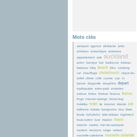
Mots clés
aeroport
agence
all-blacks
amis
animaux
antarctique
aotearoa
auckland
appartement
asb
avion
banque
bar
barbecue
bateau
beach
bateaux
bbq
bleu
camping
christchurch
car
chauffage
cirque-du-
soleil
climat
colis
course
cup
cv
depart
danse
dargaville
dauphins
earthquake
eden-park
entretien
france
esthua
fedex
festival
finance
frogs
hanmer-springs
herne-bay
hotel
job
hokitika
ile
internet
irlande
kaikoura
kaitaia
kangourou
kea
kiwis
koala
kohukohu
lake-tekapo
logement
maori
louis-vuiton
luxe
maison
marche
market
mer-de-tasmanie
modem
moutons
neige
nelson
nouvelle-zelande
nouvelle-caledonie