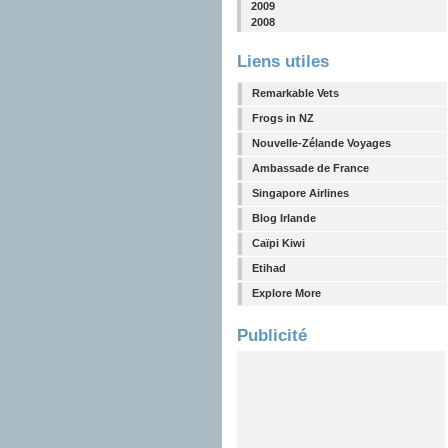
2009
2008
Liens utiles
Remarkable Vets
Frogs in NZ
Nouvelle-Zélande Voyages
Ambassade de France
Singapore Airlines
Blog Irlande
Caïpi Kiwi
Etihad
Explore More
Publicité