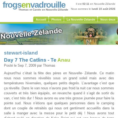
frogs
en
vadrouille
Il est
02:11
en Nouvelle-Zélande
Nous sommes le
lundi 10 août 2026
Thomas et Carole en Nouvelle-Zélande
Accueil
Photos
La Nouvelle-Zelande
Nous deux
stewart-island
Day 7 The Catlins - Te
Anau
Posté le Sep 7, 2009 par Thomas
Aujourd’hui c’était la fête des pères en Nouvelle- Zélande. Ce matin
nous nous sommes réveillés sous un grand soleil mais avec des
températures hivernales, quelques petits degrés. L’avantage c’est que
ça réveille. Dans le van nous n’avons pas froid la nuit car nous sommes
couverts et très bien équipés, en revanche quand il s’agit de sortir du
van, c’est très dur ! Nous avons eu une très grosse journée pour faire la
pointe sud. Nous n’étions que quelques personnes dans le camping
dont un couple de retraités qui nous ont gentiment accueillis dans la
salle à manger avec la messe pour le petit déj ! Nous avons tout