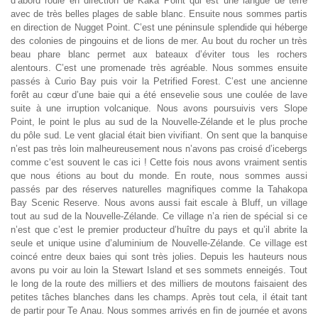
d’abord roulé en direction de Kaka Point qui est une langue de terre
avec de très belles plages de sable blanc. Ensuite nous sommes partis
en direction de Nugget Point. C’est une péninsule splendide qui héberge
des colonies de pingouins et de lions de mer. Au bout du rocher un très
beau phare blanc permet aux bateaux d’éviter tous les rochers
alentours. C’est une promenade très agréable. Nous sommes ensuite
passés à Curio Bay puis voir la Petrified Forest. C’est une ancienne
forêt au cœur d’une baie qui a été ensevelie sous une coulée de lave
suite à une irruption volcanique. Nous avons poursuivis vers Slope
Point, le point le plus au sud de la Nouvelle-Zélande et le plus proche
du pôle sud. Le vent glacial était bien vivifiant. On sent que la banquise
n’est pas très loin malheureusement nous n’avons pas croisé d’icebergs
comme c‘est souvent le cas ici ! Cette fois nous avons vraiment sentis
que nous étions au bout du monde. En route, nous sommes aussi
passés par des réserves naturelles magnifiques comme la Tahakopa
Bay Scenic Reserve. Nous avons aussi fait escale à Bluff, un village
tout au sud de la Nouvelle-Zélande. Ce village n’a rien de spécial si ce
n’est que c’est le premier producteur d’huître du pays et qu’il abrite la
seule et unique usine d’aluminium de Nouvelle-Zélande. Ce village est
coincé entre deux baies qui sont très jolies. Depuis les hauteurs nous
avons pu voir au loin la Stewart Island et ses sommets enneigés. Tout
le long de la route des milliers et des milliers de moutons faisaient des
petites tâches blanches dans les champs. Après tout cela, il était tant
de partir pour Te Anau. Nous sommes arrivés en fin de journée et avons