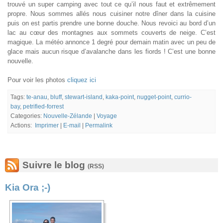
trouvé un super camping avec tout ce qu’il nous faut et extrêmement
propre. Nous sommes allés nous cuisiner notre dîner dans la cuisine
puis on est partis prendre une bonne douche. Nous revoici au bord d’un
lac au cœur des montagnes aux sommets couverts de neige. C’est
magique. La météo annonce 1 degré pour demain matin avec un peu de
glace mais aucun risque d’avalanche dans les fiords ! C’est une bonne
nouvelle.
Pour voir les photos
cliquez ici
Tags:
te-anau
,
bluff
,
stewart-island
,
kaka-point
,
nugget-point
,
currio-
bay
,
petrified-forrest
Categories:
Nouvelle-Zélande
|
Voyage
Actions:
Imprimer
|
E-mail
|
Permalink
Suivre le blog
(RSS)
Kia Ora ;-)