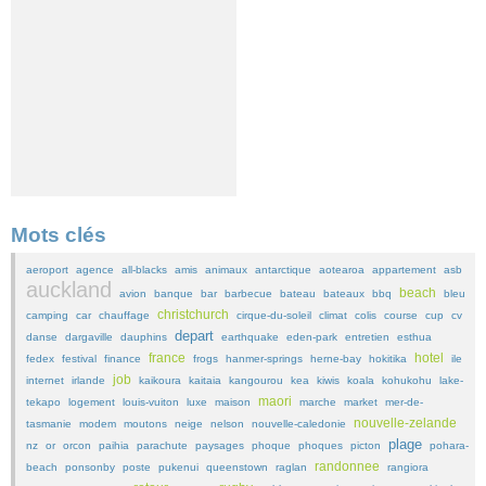
Mots clés
aeroport
agence
all-blacks
amis
animaux
antarctique
aotearoa
appartement
asb
auckland
beach
avion
banque
bar
barbecue
bateau
bateaux
bbq
bleu
christchurch
camping
car
chauffage
cirque-du-soleil
climat
colis
course
cup
cv
depart
danse
dargaville
dauphins
earthquake
eden-park
entretien
esthua
france
hotel
fedex
festival
finance
frogs
hanmer-springs
herne-bay
hokitika
ile
job
internet
irlande
kaikoura
kaitaia
kangourou
kea
kiwis
koala
kohukohu
lake-
maori
tekapo
logement
louis-vuiton
luxe
maison
marche
market
mer-de-
nouvelle-zelande
tasmanie
modem
moutons
neige
nelson
nouvelle-caledonie
plage
nz
or
orcon
paihia
parachute
paysages
phoque
phoques
picton
pohara-
randonnee
beach
ponsonby
poste
pukenui
queenstown
raglan
rangiora