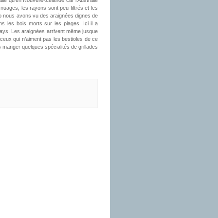
lie qu’en Nouvelle-Zélande car l’Australie
nuages, les rayons sont peu filtrés et les
oo nous avons vu des araignées dignes de
s les bois morts sur les plages. Ici il a
 pays. Les araignées arrivent même jusque
r ceux qui n’aiment pas les bestioles de ce
 manger quelques spécialités de grillades