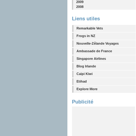
2009
2008
Liens utiles
Remarkable Vets
Frogs in NZ
Nouvelle-Zélande Voyages
Ambassade de France
Singapore Airlines
Blog Irlande
Caïpi Kiwi
Etihad
Explore More
Publicité