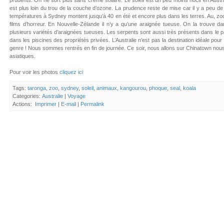
prudents. On ne sort plus sans crème solaire. Le soleil est un peu moins nocif en Austra
est plus loin du trou de la couche d’ozone. La prudence reste de mise car il y a peu de 
températures à Sydney montent jusqu’à 40 en été et encore plus dans les terres. Au, z
films d’horreur. En Nouvelle-Zélande il n’y a qu’une araignée tueuse. On la trouve dan
plusieurs variétés d’araignées tueuses. Les serpents sont aussi très présents dans le
dans les piscines des propriétés privées. L’Australie n’est pas la destination idéale pou
genre ! Nous sommes rentrés en fin de journée. Ce soir, nous allons sur Chinatown nous
asiatiques.
Pour voir les photos
cliquez ici
Tags:
taronga
,
zoo
,
sydney
,
soleil
,
animaux
,
kangourou
,
phoque
,
seal
,
koala
Categories:
Australie
|
Voyage
Actions:
Imprimer
|
E-mail
|
Permalink