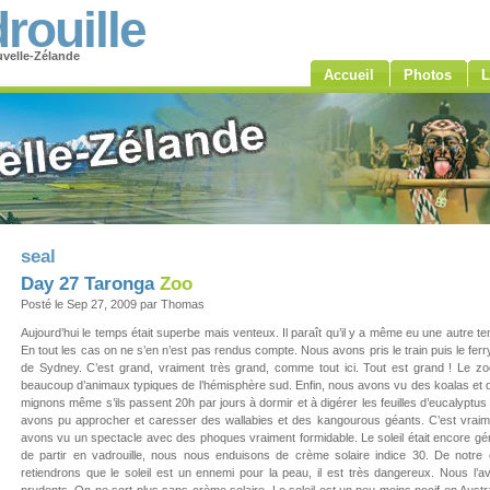
rouille
velle-Zélande
Accueil
Photos
L
seal
Day 27 Taronga
Zoo
Posté le Sep 27, 2009 par Thomas
Aujourd’hui le temps était superbe mais venteux. Il paraît qu’il y a même eu une autre te
En tout les cas on ne s’en n’est pas rendus compte. Nous avons pris le train puis le fe
de Sydney. C’est grand, vraiment très grand, comme tout ici. Tout est grand ! Le 
beaucoup d’animaux typiques de l’hémisphère sud. Enfin, nous avons vu des koalas et 
mignons même s’ils passent 20h par jours à dormir et à digérer les feuilles d’eucalyptu
avons pu approcher et caresser des wallabies et des kangourous géants. C’est vraime
avons vu un spectacle avec des phoques vraiment formidable. Le soleil était encore gé
de partir en vadrouille, nous nous enduisons de crème solaire indice 30. De notre
retiendrons que le soleil est un ennemi pour la peau, il est très dangereux. Nous l’