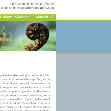
Il est
05:18
en Nouvelle-Zélande
Nous sommes le
vendredi 7 août 2026
a Nouvelle-Zelande
Nous deux
mpête de sable mais plus petite cette fois.
rry pour nous rendre à Taronga Zoo, le zoo
zoo est vraiment pas mal. Nous avons vu
de kangourous ! Les koalas sont vraiment
s qu’ils mangent en grandes qualités. Nous
nt un animal curieux et attachant. Nous
néreux aujourd’hui. Tous les matins avant
 expérience dans l’hémisphère sud nous
avons réalisé ici et sommes devenus très