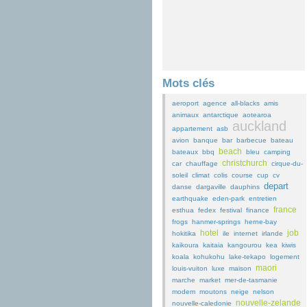
Mots clés
aeroport
agence
all-blacks
amis
animaux
antarctique
aotearoa
auckland
appartement
asb
avion
banque
bar
barbecue
bateau
beach
bateaux
bbq
bleu
camping
christchurch
car
chauffage
cirque-du-
soleil
climat
colis
course
cup
cv
depart
danse
dargaville
dauphins
earthquake
eden-park
entretien
france
esthua
fedex
festival
finance
frogs
hanmer-springs
herne-bay
hotel
job
hokitika
ile
internet
irlande
kaikoura
kaitaia
kangourou
kea
kiwis
koala
kohukohu
lake-tekapo
logement
maori
louis-vuiton
luxe
maison
marche
market
mer-de-tasmanie
modem
moutons
neige
nelson
nouvelle-zelande
nouvelle-caledonie