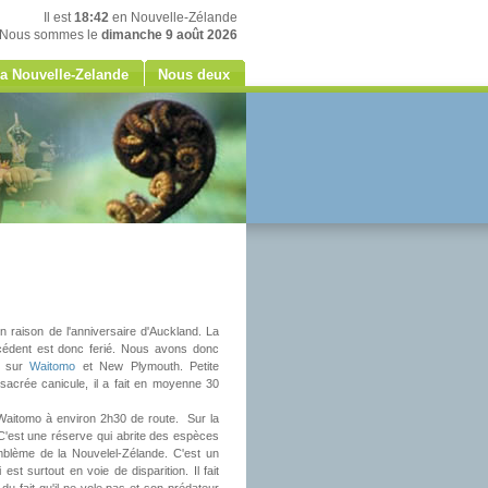
Il est
18:42
en Nouvelle-Zélande
Nous sommes le
dimanche 9 août 2026
a Nouvelle-Zelande
Nous deux
 raison de l'anniversaire d'Auckland. La
récédent est donc ferié. Nous avons donc
ir sur
Waitomo
et New Plymouth. Petite
acrée canicule, il a fait en moyenne 30
Waitomo à environ 2h30 de route. Sur la
'est une réserve qui abrite des espèces
'emblème de la Nouvelel-Zélande. C'est un
 est surtout en voie de disparition. Il fait