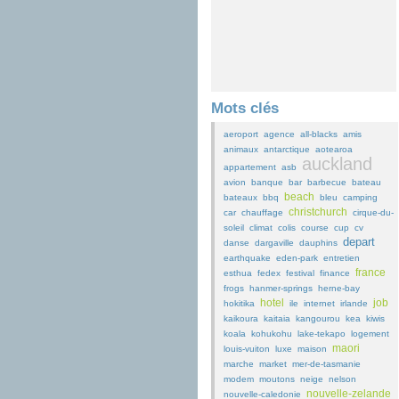
Mots clés
aeroport
agence
all-blacks
amis
animaux
antarctique
aotearoa
auckland
appartement
asb
avion
banque
bar
barbecue
bateau
beach
bateaux
bbq
bleu
camping
christchurch
car
chauffage
cirque-du-
soleil
climat
colis
course
cup
cv
depart
danse
dargaville
dauphins
earthquake
eden-park
entretien
france
esthua
fedex
festival
finance
frogs
hanmer-springs
herne-bay
hotel
job
hokitika
ile
internet
irlande
kaikoura
kaitaia
kangourou
kea
kiwis
koala
kohukohu
lake-tekapo
logement
maori
louis-vuiton
luxe
maison
marche
market
mer-de-tasmanie
modem
moutons
neige
nelson
nouvelle-zelande
nouvelle-caledonie