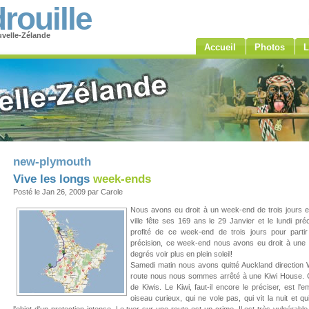
rouille
velle-Zélande
Accueil
Photos
L
new-plymouth
Vive les longs
week-ends
Posté le Jan 26, 2009 par Carole
Nous avons eu droit à un week-end de trois jours en
ville fête ses 169 ans le 29 Janvier et le lundi p
profité de ce week-end de trois jours pour part
précision, ce week-end nous avons eu droit à une s
degrés voir plus en plein soleil!
Samedi matin nous avons quitté Auckland direction 
route nous nous sommes arrêté à une Kiwi House. C
de Kiwis. Le Kiwi, faut-il encore le préciser, est l
oiseau curieux, qui ne vole pas, qui vit la nuit et qui