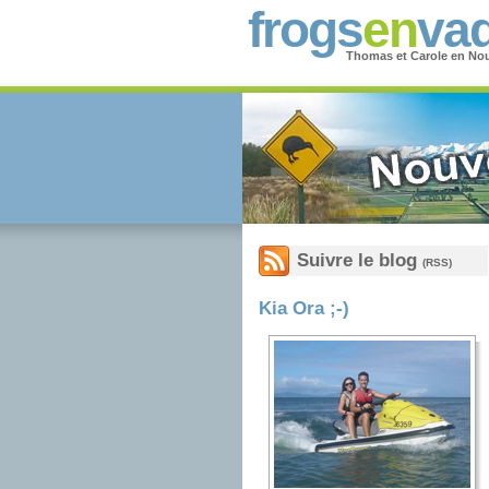
frogs
en
vad
Thomas et Carole en Nou
Suivre le blog
(RSS)
Kia Ora ;-)