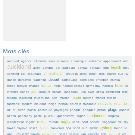
Mots clés
aeroport
agence
all-blacks
amis
animaux
antarctique
aotearoa
appartement
asb
auckland
beach
avion
banque
bar
barbecue
bateau
bateaux
bbq
bleu
christchurch
camping
car
chauffage
cirque-du-soleil
climat
colis
course
cup
cv
depart
danse
dargaville
dauphins
earthquake
eden-park
entretien
esthua
france
hotel
fedex
festival
finance
frogs
hanmer-springs
herne-bay
hokitika
ile
job
internet
irlande
kaikoura
kaitaia
kangourou
kea
kiwis
koala
kohukohu
lake-
maori
tekapo
logement
louis-vuiton
luxe
maison
marche
market
mer-de-
nouvelle-zelande
tasmanie
modem
moutons
neige
nelson
nouvelle-caledonie
plage
nz
or
orcon
paihia
parachute
paysages
phoque
phoques
picton
pohara-
randonnee
beach
ponsonby
poste
pukenui
queenstown
raglan
rangiora
retour
rugby
recrutement
regate
rotorua
sable
saut
seisme
singapour
ski
sky-
soleil
sydney
tower
skydive
soiree
souvenirs
spa
sport
surf
sushis
taupo
te-
vacances
voiture
anau
the-rocks
travail
valise
valises
van
varicelle
visa
vol