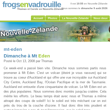
frogs
en
vadrouille
Il est
10:55
en Nouvelle-Zélande
Nous sommes le
dimanche 9 août 2026
Thomas et Carole en Nouvelle-Zélande
Accueil
Photos
La Nouvelle-Zelande
Nous deux
mt-eden
Dimanche à Mt
Eden
Posté le Oct 13, 2008 par Thomas
Ce week-end a passé bien vite. Dimanche nous sommes partis nous
promener à Mt Eden. C'est un volcan (éteint je vous rassure) qui se
trouve au coeur d'Auckland et qui offre une vue incroyable sur Auckland
City Centre, Auckland Bay, l'Océan Pacifique et la mer de Tasmanie.
Auckland est entourée d'une cinquantaine de volcan. Le Mt Eden est un
des plus populaires. Nous sommes donc montés jusqu'au cratère. Cela
mérite les efforts. Le beau temps était avec nous et Thomas a même
attrapé des coups de soleil!! Ici le soleil est très méchant car on est
près du trou de la couche d'ozone. Il faut donc être très prudent et