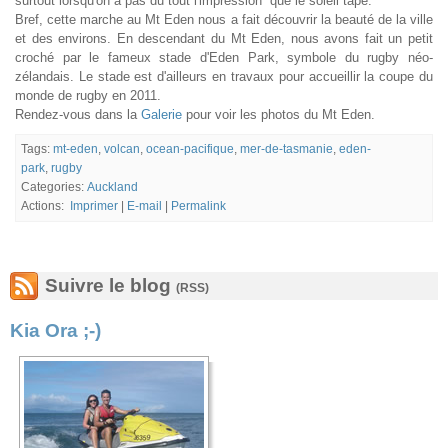
surtout lorsqu'on a pas du tout l'impression que le soleil tape.
Bref, cette marche au Mt Eden nous a fait découvrir la beauté de la ville
et des environs. En descendant du Mt Eden, nous avons fait un petit
croché par le fameux stade d'Eden Park, symbole du rugby néo-
zélandais. Le stade est d'ailleurs en travaux pour accueillir la coupe du
monde de rugby en 2011.
Rendez-vous dans la
Galerie
pour voir les photos du Mt Eden.
Tags:
mt-eden
,
volcan
,
ocean-pacifique
,
mer-de-tasmanie
,
eden-
park
,
rugby
Categories:
Auckland
Actions:
Imprimer
|
E-mail
|
Permalink
Suivre le blog
(RSS)
Kia Ora ;-)