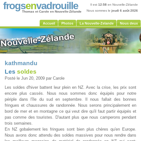
frogs
en
vadrouille
Il est
12:58
en Nouvelle-Zélande
Nous sommes le
jeudi 6 août 2026
Thomas et Carole en Nouvelle-Zélande
Accueil
Photos
La Nouvelle-Zelande
Nous deux
kathmandu
Les
soldes
Posté le Jun 20, 2009 par Carole
Les soldes d'hiver battent leur plein en NZ. Avec la crise, les prix sont
encore plus cassés. Nous nous sommes donc équipés pour notre
périple dans l'île du sud en septembre. Il nous fallait des bonnes
fringues et chaussures de randonnée. Nous serons principalement en
bord de mer et en montagne ce qui veut dire qu'il faut partir équipés et
pas comme des touristes. D'autant plus que nous camperons pendant
trois semaines.
En NZ gobalement les fringues sont bien plus chères qu'en Europe.
Nous avons donc attendu des soldes massives pour nous rendre dans