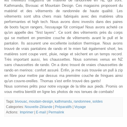
les meilleurs magasins de matériel de randonnée en NZ qui sont:
Kathmandu, Bivouac et Mountain Design. Ces magasins proposent du
matériel et des vêtements de randonnée de haute qualité. Les
vêtements sont ultra chers mais fabriqués avec des matières ultra
performantes et high tech. Nous avons donc investis dans des paires
de boots façon rangers, l'essayage fût comique! Nous avons acheté ce
qu'on appelle des "first layers". Ce sont des vêtements près du corps
qui se mettent en première couche de vêtements avant le pull et le
pantalon. Ils assurent une excellente isolation thermique. Nous avons
trouvé de vrais pantalons de rando et le mien fait également short, les
matières sont coupe vent, pluie, neige et sèchent en un temps record.
Très important aussi, les chaussettes. Nous sommes venus en NZ
sans chaussettes de rando. On a donc trouvé de vraies chaussettes de
rando en merinos: confort assuré. Enfin, je me suis trouvée un pull à zip
en fibre pour mettre par dessus ma première couche de fringues ainsi
qu'un couvre-oreilles. Thomas s'est enfin trouvé des gants!
Nous sommes prêts pour notre voyage de la tête aux pieds. Promis on
vous mettra bientôt en ligne les photos de nos tenues de combats!
Tags:
bivouac
,
moutain-design
,
kathmandu
,
randonnee
,
soldes
Categories:
Nouvelle-Zélande
|
Préparatifs
|
Voyage
Actions:
Imprimer
|
E-mail
|
Permalink