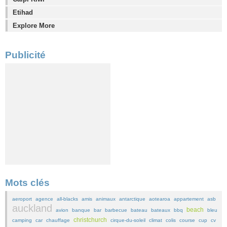
Etihad
Explore More
Publicité
Mots clés
aeroport
agence
all-blacks
amis
animaux
antarctique
aotearoa
appartement
asb
auckland
beach
avion
banque
bar
barbecue
bateau
bateaux
bbq
bleu
christchurch
camping
car
chauffage
cirque-du-soleil
climat
colis
course
cup
cv