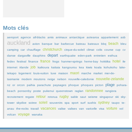
Mots clés
aeroport
agence
all-blacks
amis
animaux
antarctique
aotearoa
appartement
asb
auckland
beach
avion
banque
bar
barbecue
bateau
bateaux
bbq
bleu
christchurch
camping
car
chauffage
cirque-du-soleil
climat
colis
course
cup
cv
depart
danse
dargaville
dauphins
earthquake
eden-park
entretien
esthua
france
hotel
fedex
festival
finance
frogs
hanmer-springs
herne-bay
hokitika
ile
job
internet
irlande
kaikoura
kaitaia
kangourou
kea
kiwis
koala
kohukohu
lake-
maori
tekapo
logement
louis-vuiton
luxe
maison
marche
market
mer-de-
nouvelle-zelande
tasmanie
modem
moutons
neige
nelson
nouvelle-caledonie
plage
nz
or
orcon
paihia
parachute
paysages
phoque
phoques
picton
pohara-
randonnee
beach
ponsonby
poste
pukenui
queenstown
raglan
rangiora
retour
rugby
recrutement
regate
rotorua
sable
saut
seisme
singapour
ski
sky-
soleil
sydney
tower
skydive
soiree
souvenirs
spa
sport
surf
sushis
taupo
te-
vacances
voiture
anau
the-rocks
travail
valise
valises
van
varicelle
visa
vol
voyage
volcan
wanaka