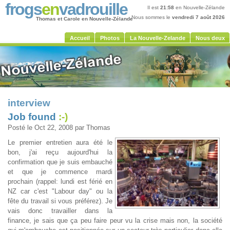
frogs
en
vadrouille
Il est
21:58
en Nouvelle-Zélande
Nous sommes le
vendredi 7 août 2026
Thomas et Carole en Nouvelle-Zélande
Accueil
Photos
La Nouvelle-Zelande
Nous deux
interview
Job found
:-)
Posté le Oct 22, 2008 par Thomas
Le premier entretien aura été le
bon, j'ai reçu aujourd'hui la
confirmation que je suis embauché
et que je commence mardi
prochain (rappel: lundi est férié en
NZ car c'est "Labour day" ou la
fête du travail si vous préférez). Je
vais donc travailler dans la
finance, je sais que ça peu faire peur vu la crise mais non, la société