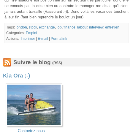
qui m'embauche est positionnée sur un secteur très particulier donc elle
ne connais pas la crise bien au contraire le manager me disait qu'il n'ont
jamais autant travaillé (Rassurant ;-)). Donc voilà les vacances touchent
à leur fin (faut bien reprendre le boulot un jour).
Tags:
london
,
stock
,
exchange
,
job
,
finance
,
labour
,
interview
,
entretien
Categories:
Emploi
Actions:
Imprimer
|
E-mail
|
Permalink
Suivre le blog
(RSS)
Kia Ora ;-)
Contactez-nous