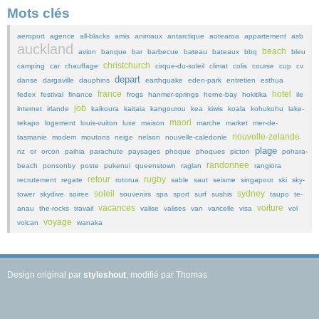
Mots clés
aeroport
agence
all-blacks
amis
animaux
antarctique
aotearoa
appartement
asb
auckland
beach
avion
banque
bar
barbecue
bateau
bateaux
bbq
bleu
christchurch
camping
car
chauffage
cirque-du-soleil
climat
colis
course
cup
cv
depart
danse
dargaville
dauphins
earthquake
eden-park
entretien
esthua
france
hotel
fedex
festival
finance
frogs
hanmer-springs
herne-bay
hokitika
ile
job
internet
irlande
kaikoura
kaitaia
kangourou
kea
kiwis
koala
kohukohu
lake-
maori
tekapo
logement
louis-vuiton
luxe
maison
marche
market
mer-de-
nouvelle-zelande
tasmanie
modem
moutons
neige
nelson
nouvelle-caledonie
plage
nz
or
orcon
paihia
parachute
paysages
phoque
phoques
picton
pohara-
randonnee
beach
ponsonby
poste
pukenui
queenstown
raglan
rangiora
retour
rugby
recrutement
regate
rotorua
sable
saut
seisme
singapour
ski
sky-
soleil
sydney
tower
skydive
soiree
souvenirs
spa
sport
surf
sushis
taupo
te-
vacances
voiture
anau
the-rocks
travail
valise
valises
van
varicelle
visa
vol
voyage
volcan
wanaka
Design original par
styleshout
, modifié par Thomas