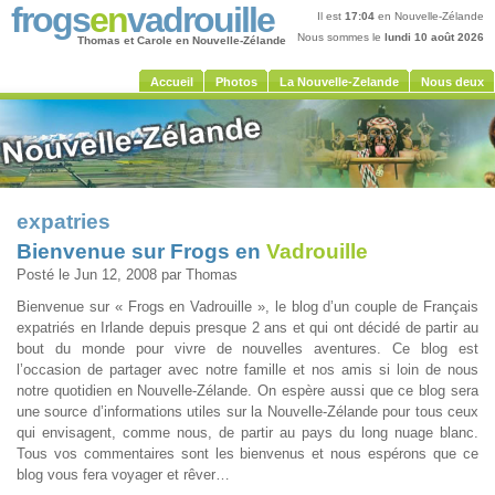
frogs
en
vadrouille
Il est
17:04
en Nouvelle-Zélande
Nous sommes le
lundi 10 août 2026
Thomas et Carole en Nouvelle-Zélande
Accueil
Photos
La Nouvelle-Zelande
Nous deux
expatries
Bienvenue sur Frogs en
Vadrouille
Posté le Jun 12, 2008 par Thomas
Bienvenue sur « Frogs en Vadrouille », le blog d’un couple de Français
expatriés en Irlande depuis presque 2 ans et qui ont décidé de partir au
bout du monde pour vivre de nouvelles aventures. Ce blog est
l’occasion de partager avec notre famille et nos amis si loin de nous
notre quotidien en Nouvelle-Zélande. On espère aussi que ce blog sera
une source d’informations utiles sur la Nouvelle-Zélande pour tous ceux
qui envisagent, comme nous, de partir au pays du long nuage blanc.
Tous vos commentaires sont les bienvenus et nous espérons que ce
blog vous fera voyager et rêver…