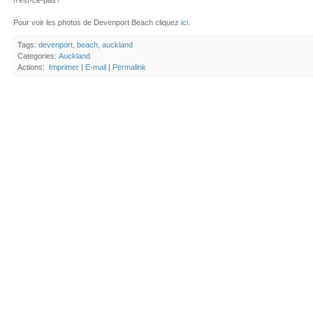
n'est-ce-pas?
Pour voir les photos de Devenport Beach cliquez
ici
.
Tags:
devenport
,
beach
,
auckland
Categories:
Auckland
Actions:
Imprimer
|
E-mail
|
Permalink