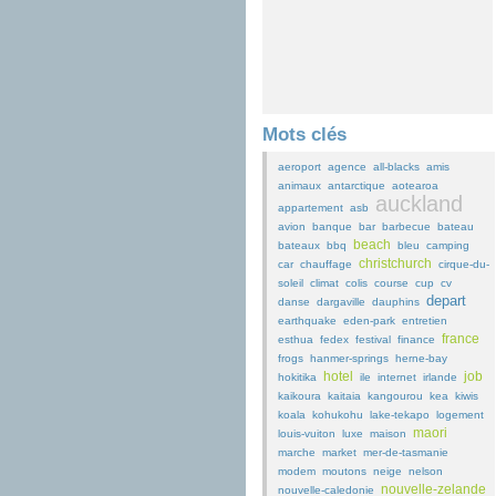
Mots clés
aeroport
agence
all-blacks
amis
animaux
antarctique
aotearoa
auckland
appartement
asb
avion
banque
bar
barbecue
bateau
beach
bateaux
bbq
bleu
camping
christchurch
car
chauffage
cirque-du-
soleil
climat
colis
course
cup
cv
depart
danse
dargaville
dauphins
earthquake
eden-park
entretien
france
esthua
fedex
festival
finance
frogs
hanmer-springs
herne-bay
hotel
job
hokitika
ile
internet
irlande
kaikoura
kaitaia
kangourou
kea
kiwis
koala
kohukohu
lake-tekapo
logement
maori
louis-vuiton
luxe
maison
marche
market
mer-de-tasmanie
modem
moutons
neige
nelson
nouvelle-zelande
nouvelle-caledonie