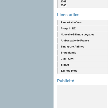
2009
2008
Liens utiles
Remarkable Vets
Frogs in NZ
Nouvelle-Zélande Voyages
Ambassade de France
Singapore Airlines
Blog Irlande
Caïpi Kiwi
Etihad
Explore More
Publicité