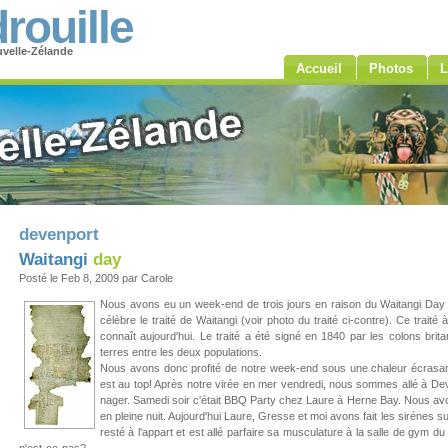
rouille
velle-Zélande
Accueil
Photos
L
devenport
Waitangi
day
Posté le Feb 8, 2009 par Carole
Nous avons eu un week-end de trois jours en raison du Waitangi Day qui
célèbre le traité de Waitangi (voir photo du traité ci-contre). Ce trai
connaît aujourd'hui. Le traité a été signé en 1840 par les colons brita
terres entre les deux populations.
Nous avons donc profité de notre week-end sous une chaleur écrasant
est au top! Après notre virée en mer vendredi, nous sommes allé à 
nager. Samedi soir c'était BBQ Party chez Laure à Herne Bay. Nous 
en pleine nuit. Aujourd'hui Laure, Gresse et moi avons fait les sirénes 
resté à l'appart et est allé parfaire sa musculature à la salle de gym 