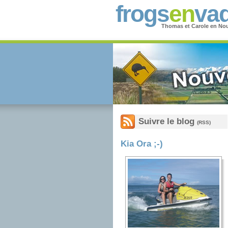
frogs
en
vad
Thomas et Carole en Nou
Suivre le blog
(RSS)
Kia Ora ;-)