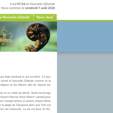
Il est
07:54
en Nouvelle-Zélande
Nous sommes le
vendredi 7 août 2026
a Nouvelle-Zelande
Nous deux
 était vendredi et qui est férié. Ce jour
té à formé la Nouvelle-Zélande comme on la
nniques et les Maoris afin de répartir les
e et un soleil de plomb. Notre bronzage
Devenport Narrow Neck Beach samedi pour
avons mangé dehors et avions chaud même
sur la plage de Takapuna alors que Tom est
du rez-de-chaussée. La vie est dure en NZ,