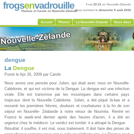
frogs
en
vadrouille
Il est
20:31
en Nouvelle-Zélande
Nous sommes le
dimanche 9 août 2026
Thomas et Carole en Nouvelle-Zélande
Accueil
Photos
La Nouvelle-Zelande
Nous deux
dengue
La
Dengue
Posté le Apr 26, 2009 par Carole
Nous avons une pensée pour Julien, qui était avec nous en Nouvelle-
Calédonie, et qui est victime de la Dengue. La dengue est une infection
virale. Elle est transmise par les moustiques dans certains pays
tropicaux dont la Nouvelle Calédonie. Julien, a été piqué là-bas et a
ressenti les premières fièvres, douleurs et courbatures à la fin de son
séjour en Nouvelle- Zéalande à notre retour de Nouméa. Rentré en
France le week-end dernier après des heures d'avion, il a été en
urgence chez le médecin. Le verdict est tombé: il a attrapé la Dengue.
Résultat: il souffre, il est mal, sous traitement. Il doit faire des prises de