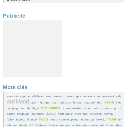
Publicité
Mots clés
aeroport
agence
all-blacks
amis
animaux
antarctique
aotearoa
appartement
asb
auckland
beach
avion
banque
bar
barbecue
bateau
bateaux
bbq
bleu
christchurch
camping
car
chauffage
cirque-du-soleil
climat
colis
course
cup
cv
depart
danse
dargaville
dauphins
earthquake
eden-park
entretien
esthua
france
hotel
fedex
festival
finance
frogs
hanmer-springs
herne-bay
hokitika
ile
job
internet
irlande
kaikoura
kaitaia
kangourou
kea
kiwis
koala
kohukohu
lake-