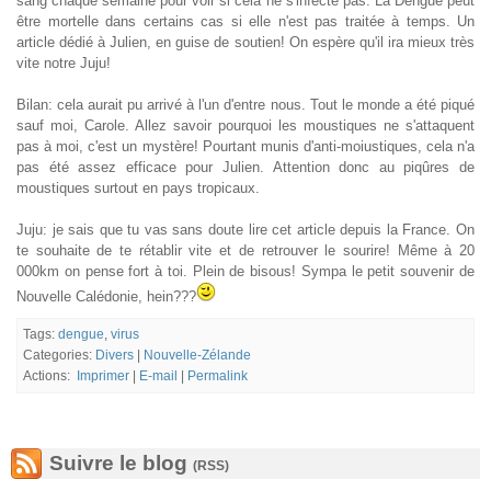
sang chaque semaine pour voir si cela ne s'infecte pas. La Dengue peut
être mortelle dans certains cas si elle n'est pas traitée à temps. Un
article dédié à Julien, en guise de soutien! On espère qu'il ira mieux très
vite notre Juju!
Bilan: cela aurait pu arrivé à l'un d'entre nous. Tout le monde a été piqué
sauf moi, Carole. Allez savoir pourquoi les moustiques ne s'attaquent
pas à moi, c'est un mystère! Pourtant munis d'anti-moiustiques, cela n'a
pas été assez efficace pour Julien. Attention donc au piqûres de
moustiques surtout en pays tropicaux.
Juju: je sais que tu vas sans doute lire cet article depuis la France. On
te souhaite de te rétablir vite et de retrouver le sourire! Même à 20
000km on pense fort à toi. Plein de bisous! Sympa le petit souvenir de
Nouvelle Calédonie, hein???
Tags:
dengue
,
virus
Categories:
Divers
|
Nouvelle-Zélande
Actions:
Imprimer
|
E-mail
|
Permalink
Suivre le blog
(RSS)