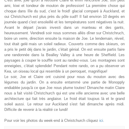
C'est avec joie qu'on a retrouvé Claire et enfin rencontré Joe, son petit
ami, kiwi et tondeur de mouton de profession! La première chose qui
choque dans lîle du sud, c'est le froid! glacial comparé à Auckland, et
oui Christchurch est plus près du pôle sud!! Il fait environ 10 degrés en
journée quand c'est ensoleillé et les températures sont négatives la nuit.
Avant le départ j'avais investi dans un manteau et des gants,
heureusement. Vendredi soir nous sommes allés dîner sur Christchruch,
boire un verre, direction ensuite la maison de Joe. Le lendemain, réveil,
tout était gelé mais un soleil radieux. Couverts comme des skieurs, on
a pris le petit déj dans le jardin, c'était génial. On est ensuite partis faire
une randonnée dans la Bealley Valley à une heure de Sheffield. Les
paysages à couper le souffle sont au randez-vous. Les montagnes sont
enneigées, c'était splendide! Pendant notre rando, on a pu observer un
Kea, un oiseau local qui resemble à un perroquet, magnifique!
Le soir, Joe et Claire ont cuisiné pour nous du mouton avec des
légumes du jardin. On a ensuite entammé une partie de Monopply
endiablée jusqu'à ce que Joe nous plume toutes! Dimanche matin Claire
nous a fait visité Christchurch qui est une ville ancienne avec une belle
architecture qui fait très anglaise. Le froid était toujous là et le grand
soleil aussi. Le retour sur Auckland s'est fait dimanche après midi.
Difficile de revenir à la réalité ce lundi!
Pour voir les photos du week-end à Christchurch cliquez
ici
.