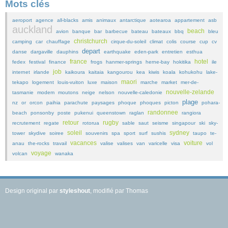
Mots clés
aeroport
agence
all-blacks
amis
animaux
antarctique
aotearoa
appartement
asb
auckland
beach
avion
banque
bar
barbecue
bateau
bateaux
bbq
bleu
christchurch
camping
car
chauffage
cirque-du-soleil
climat
colis
course
cup
cv
depart
danse
dargaville
dauphins
earthquake
eden-park
entretien
esthua
france
hotel
fedex
festival
finance
frogs
hanmer-springs
herne-bay
hokitika
ile
job
internet
irlande
kaikoura
kaitaia
kangourou
kea
kiwis
koala
kohukohu
lake-
maori
tekapo
logement
louis-vuiton
luxe
maison
marche
market
mer-de-
nouvelle-zelande
tasmanie
modem
moutons
neige
nelson
nouvelle-caledonie
plage
nz
or
orcon
paihia
parachute
paysages
phoque
phoques
picton
pohara-
randonnee
beach
ponsonby
poste
pukenui
queenstown
raglan
rangiora
retour
rugby
recrutement
regate
rotorua
sable
saut
seisme
singapour
ski
sky-
soleil
sydney
tower
skydive
soiree
souvenirs
spa
sport
surf
sushis
taupo
te-
vacances
voiture
anau
the-rocks
travail
valise
valises
van
varicelle
visa
vol
voyage
volcan
wanaka
Design original par
styleshout
, modifié par Thomas