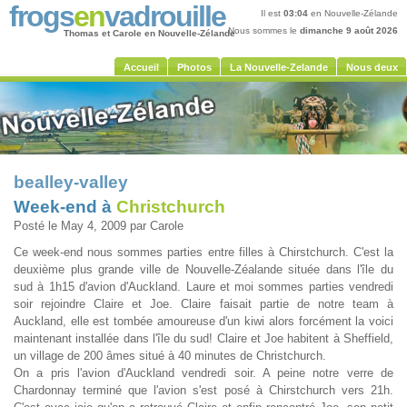
frogs
en
vadrouille
Il est
03:04
en Nouvelle-Zélande
Nous sommes le
dimanche 9 août 2026
Thomas et Carole en Nouvelle-Zélande
Accueil
Photos
La Nouvelle-Zelande
Nous deux
bealley-valley
Week-end à
Christchurch
Posté le May 4, 2009 par Carole
Ce week-end nous sommes parties entre filles à Chirstchurch. C'est la
deuxième plus grande ville de Nouvelle-Zéalande située dans l'île du
sud à 1h15 d'avion d'Auckland. Laure et moi sommes parties vendredi
soir rejoindre Claire et Joe. Claire faisait partie de notre team à
Auckland, elle est tombée amoureuse d'un kiwi alors forcément la voici
maintenant installée dans l'île du sud! Claire et Joe habitent à Sheffield,
un village de 200 âmes situé à 40 minutes de Christchurch.
On a pris l'avion d'Auckland vendredi soir. A peine notre verre de
Chardonnay terminé que l'avion s'est posé à Chirstchurch vers 21h.