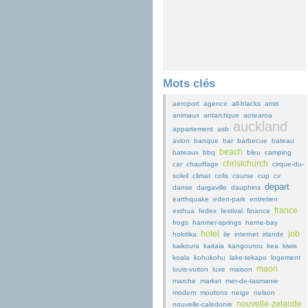
Mots clés
aeroport
agence
all-blacks
amis
animaux
antarctique
aotearoa
auckland
appartement
asb
avion
banque
bar
barbecue
bateau
beach
bateaux
bbq
bleu
camping
christchurch
car
chauffage
cirque-du-
soleil
climat
colis
course
cup
cv
depart
danse
dargaville
dauphins
earthquake
eden-park
entretien
france
esthua
fedex
festival
finance
frogs
hanmer-springs
herne-bay
hotel
job
hokitika
ile
internet
irlande
kaikoura
kaitaia
kangourou
kea
kiwis
koala
kohukohu
lake-tekapo
logement
maori
louis-vuiton
luxe
maison
marche
market
mer-de-tasmanie
modem
moutons
neige
nelson
nouvelle-zelande
nouvelle-caledonie