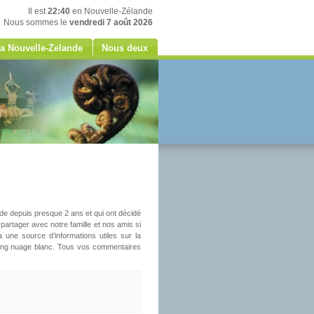
Il est
22:40
en Nouvelle-Zélande
Nous sommes le
vendredi 7 août 2026
a Nouvelle-Zelande
Nous deux
nde depuis presque 2 ans et qui ont décidé
partager avec notre famille et nos amis si
une source d’informations utiles sur la
long nuage blanc. Tous vos commentaires