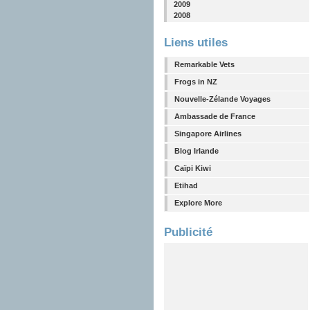
2009
2008
Liens utiles
Remarkable Vets
Frogs in NZ
Nouvelle-Zélande Voyages
Ambassade de France
Singapore Airlines
Blog Irlande
Caïpi Kiwi
Etihad
Explore More
Publicité