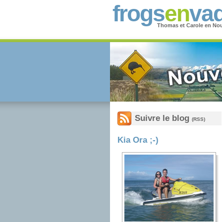
frogs
en
vad
Thomas et Carole en Nou
Suivre le blog
(RSS)
Kia Ora ;-)