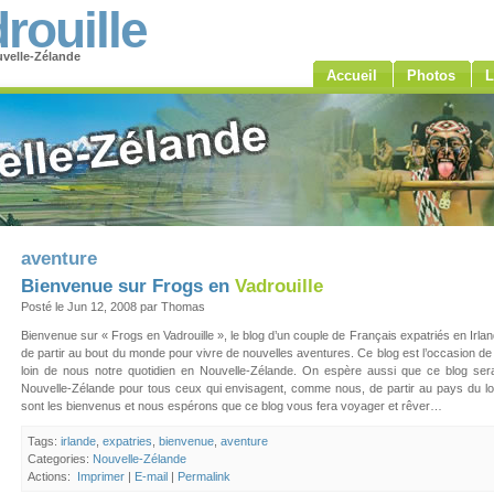
rouille
velle-Zélande
Accueil
Photos
L
aventure
Bienvenue sur Frogs en
Vadrouille
Posté le Jun 12, 2008 par Thomas
Bienvenue sur « Frogs en Vadrouille », le blog d’un couple de Français expatriés en Irla
de partir au bout du monde pour vivre de nouvelles aventures. Ce blog est l’occasion de 
loin de nous notre quotidien en Nouvelle-Zélande. On espère aussi que ce blog sera 
Nouvelle-Zélande pour tous ceux qui envisagent, comme nous, de partir au pays du 
sont les bienvenus et nous espérons que ce blog vous fera voyager et rêver…
Tags:
irlande
,
expatries
,
bienvenue
,
aventure
Categories:
Nouvelle-Zélande
Actions:
Imprimer
|
E-mail
|
Permalink