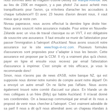
nous sommes allés au magasin d'usine Delsey sur
Marque Avenue
. 99€
au lieu de 230€ en magasin, y a pas photo! J'ai aussi acheté mes
tranquillisants pour l'avion, ça m'évitera d'arracher les accoudoirs à
chaque turbulence!!! Et avec 23 heures d'avion devant nous, il vaut
mieux que je reste zen.
Niveau paperasse, nous avons effectué la dernière ligne droite hier.
Nous avons souscrit notre assurance maladie. Pour entrer en Nouvelle-
Zélande avec un visa de travail classique ou un VVT, il est obligatoire
de souscrire une assurance. Il faut ensuite se munir de l'attestation pour
passer l'immigration à l'aéroport d'Auckland. Nous avons souscrit notre
assurance sur le site
www.frogs-in-nz.com
. Plusieurs formules
d'assurances sont proposées pour s"adapter à tous les besoin. Cette
assurance est proposer par la CCM. Il n'y a vraiment plus qu'à choisir,
payer en ligne et ensuite vous recevez par email l'attestation
d'assurance à imprimer. C'est simple et très efficace, je vous le
recommande donc!
Sinon, nous n'avons pas de news d'ASB, notre banque NZ, qui est
supposée nous donner notre numéro de compte avant notre départ! On
a envoyé un autre email! On ne lâche pas l'affaire. Nous avons
également trouvé notre comité d'accueil sur place. En Irlande un de
mes collègues à un frère (Billy) qui habite Auckland. Il m'avait donné
ses coordonnées. On a beaucoup communiqué par email et ils nous a
proposé de venir nous chercher à l'aéroport. C'est vraiment adorable de
sa part! Il nous a dit qu'il nous attendrait avec un chapeau irlandais à