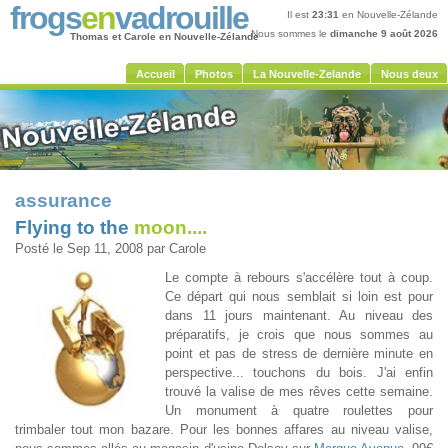
frogs
en
vadrouille
Il est
23:31
en Nouvelle-Zélande
Nous sommes le
dimanche 9 août 2026
Thomas et Carole en Nouvelle-Zélande
Accueil
Photos
La Nouvelle-Zelande
Nous deux
assurance
Flying to the
moon....
Posté le Sep 11, 2008 par Carole
Le compte à rebours s'accélère tout à coup.
Ce départ qui nous semblait si loin est pour
dans 11 jours maintenant. Au niveau des
préparatifs, je crois que nous sommes au
point et pas de stress de dernière minute en
perspective... touchons du bois. J'ai enfin
trouvé la valise de mes rêves cette semaine.
Un monument à quatre roulettes pour
trimbaler tout mon bazare. Pour les bonnes affares au niveau valise,