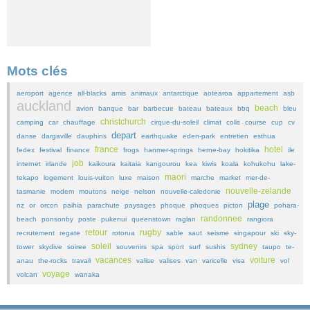
Mots clés
aeroport
agence
all-blacks
amis
animaux
antarctique
aotearoa
appartement
asb
auckland
beach
avion
banque
bar
barbecue
bateau
bateaux
bbq
bleu
christchurch
camping
car
chauffage
cirque-du-soleil
climat
colis
course
cup
cv
depart
danse
dargaville
dauphins
earthquake
eden-park
entretien
esthua
france
hotel
fedex
festival
finance
frogs
hanmer-springs
herne-bay
hokitika
ile
job
internet
irlande
kaikoura
kaitaia
kangourou
kea
kiwis
koala
kohukohu
lake-
maori
tekapo
logement
louis-vuiton
luxe
maison
marche
market
mer-de-
nouvelle-zelande
tasmanie
modem
moutons
neige
nelson
nouvelle-caledonie
plage
nz
or
orcon
paihia
parachute
paysages
phoque
phoques
picton
pohara-
randonnee
beach
ponsonby
poste
pukenui
queenstown
raglan
rangiora
retour
rugby
recrutement
regate
rotorua
sable
saut
seisme
singapour
ski
sky-
soleil
sydney
tower
skydive
soiree
souvenirs
spa
sport
surf
sushis
taupo
te-
vacances
voiture
anau
the-rocks
travail
valise
valises
van
varicelle
visa
vol
voyage
volcan
wanaka